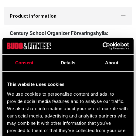
Product information
Century School Organizer Förvaringshylla:
"Century School Organizer" är en praktisk
förvaringshylla lämpad till exempelvis skydd,
boxningsutrustning, kampsportutrustning och andra
träningsprylar. Slipp massa stök på träningsmattorna
Consent
Details
About
och saker som ligger huller om buller med denna
smidiga organiserare. Utrustad med tre raders
förvaringsfack i olika storlekar samt ytterligare fickor
This website uses cookies
på utsidan. Det finns även fyra st metallöglor som gör
We use cookies to personalise content and ads, to
att man enkelt kan fästa upp hyllan mot väggen
provide social media features and to analyse our traffic.
(krokar/fästelement medföljer ej).
We also share information about your use of our site with
our social media, advertising and analytics partners who
may combine it with other information that you’ve
Detailed information
provided to them or that they’ve collected from your use