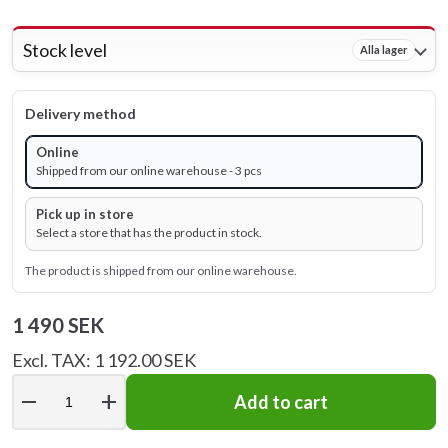
Stock level
Alla lager
Delivery method
Online
Shipped from our online warehouse - 3 pcs
Pick up in store
Select a store that has the product in stock.
The product is shipped from our online warehouse.
1 490 SEK
Excl. TAX: 1 192.00 SEK
remove
add
Add to cart