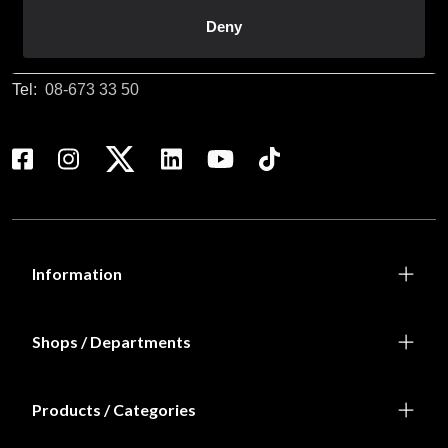
Customer service
Deny
info@budofitness.se
(E-mail us for fastest reply possible)
Tel:
08-673 33 50
Information
Shops / Departments
Products / Categories