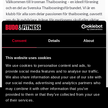
Välkommen till Ironman Thaiboxning – en ideell förening
och en del av Svenska Thaiboxningsförbundet. Vi är en
klubb för alla som delar passionen för thaiboxning, oavsett
om du är nybörjare, tränar för motionens skull eller siktar
på att tävla på elitnivå.
Vår verksamhet grundar sig på glädje, gemenskap och hård
Consent
Details
About
träning. Vi erbjuder en inkluderande miljö där alla, oavsett
bakgrund eller erfarenhet, kan känna sig välkomna och
inspirerade.
add
Show more
This website uses cookies
Som en del av Svenska Thaiboxningsförbundet följer vi
We use cookies to personalise content and ads, to
deras riktlinjer för säker och utvecklande träning.
provide social media features and to analyse our traffic.
Hos oss får du möjlighet att utöva autentisk och
We also share information about your use of our site with
Filter
traditionell thaiboxning, samtidigt som vi värnar om
our social media, advertising and analytics partners who
respekt och samarbete mellan alla våra medlemmar.
may combine it with other information that you’ve
provided to them or that they’ve collected from your use
Ironman Thaiboxning är mer än en klubb – vi är en
Prenumerera på vårt nyhetsbrev!
of their services.
gemenskap där vänskap och en stark laganda förenar oss.
Skriv in din e-mail om du vill få nyheter och erbjudanden