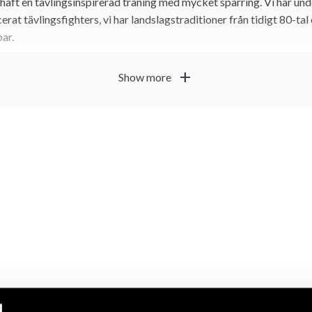
d haft en tävlingsinspirerad träning med mycket sparring. Vi har un
at tävlingsfighters, vi har landslagstraditioner från tidigt 80-tal 
ar.
a 1969 under Hans Greger och tillsammans med Hans och Björn Ho
add
Show more
ch spred den moderna ju-jutsun. De reste även flitigt till Frankrike 
ar en stor influens hur den svenska ju-jutsun kom att utvecklas. 
och omtyckta instruktörer med bla 25 års instruktion på påsk och 
period framgångsrikt och har bland annat 5 EM-guld och SM-guld 
ach för det svenska landslaget i många år och under 80 och 90 tal
stjärnor.
 tanken på att skapa ett tränings och graderingsystem som bättre
t var roligast. År 1997 tog dessa planer form i systemet Sport Ju-
rämsta elev, Ricard Carneborn. Stilen Sport Ju-Jutsu växte snabbt 
amix Fighting Sports. När klubben bytte träningssystem växte ä
 snabbt.
vet av en egen lokal växte sig starkare. Efter flera års letande hi