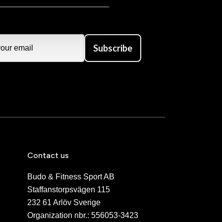
mmar, en stor barn &
 de återkommande
ropa.
Subscribe
 sorters firande
 för vår förening.
tävlar i fullkontakt.
Contact us
Muay Boran.
Budo & Fitness Sport AB
en optimerats för
Staffanstorpsvägen 115
232 61 Arlöv Sverige
Organization nbr.:
556053-3423
er. I stället för att