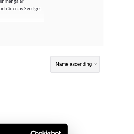
der många år
och är en av Sveriges
rnvall instruerade
för att träna under
Ingemar är en av
norrlandsläger. Han
som främsta meriter.
et coachade Ingemar
 passade det som vi
Jutsu som utarbetades
och finns nu
ven klubbens
ttade vi i sep 2004 en