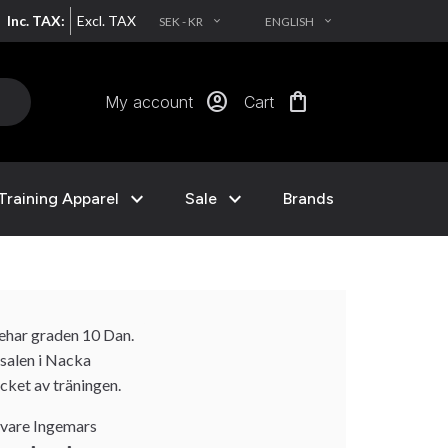
Inc. TAX:
Excl. TAX
SEK - KR
ENGLISH
EXPAND_MORE
EXPAND_MORE
account_circle
shopping_bag
My account
Cart
expand_more
expand_more
Training Apparel
Sale
Brands
ehar graden 10 Dan.
osalen i Nacka
ket av träningen.
k vare Ingemars