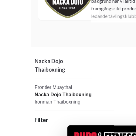
bakgrund har vi allti
framgångsrikt producer
ledande tävlingsklubb
Ingemar började trän
han över hela landet o
Raymond Cocatre som v
landets mest erfarna 
tävlade under denna 
Nacka Dojo
Han har även varit co
Thaiboxning
fram ett flertal världs
Under flera år grodde
Frontier Muaythai
och våra elever tycke
Nacka Dojo Thaiboxning
av Ingemar och hans f
Ironman Thaiboxning
organiserad inom Dyn
medlemsantal mycket
Filter
Klubben växte och beho