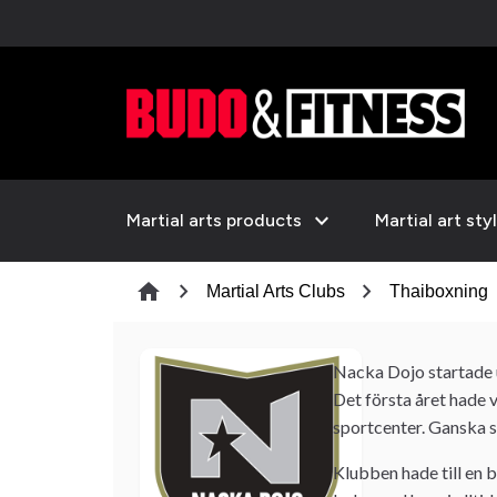
expand_more
Martial arts products
Martial art sty
chevron_right
chevron_right
home
Martial Arts Clubs
Thaiboxning
Nacka Dojo startade 
Det första året hade v
sportcenter. Ganska 
Klubben hade till en 