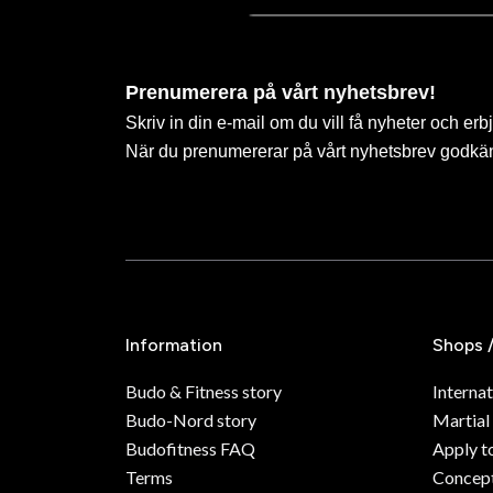
omklädningsrum, bastu
ungdomsverksamhet och
Vi är Sveriges störst
Prenumerera på vårt nyhetsbrev!
tävlingarna Nordic O
Skriv in din e-mail om du vill få nyheter och erb
Under 2022 firar vi 4
När du prenumererar på vårt nyhetsbrev godkä
under hela året.
Vi är stolta och tack
Nacka Dojo - Since 
Muaythai, eller thaib
Thaiboxning är en hår
Information
Shops 
Kampsporten har sitt 
Budo & Fitness story
Internat
Självförsvar, vapen oc
Budo-Nord story
Martial
ringen och de tävlings
Budofitness FAQ
Apply t
Terms
Concept
Till skillnad från mån