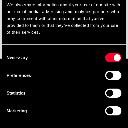
We also share information about your use of our site with
Ärlighet
Självkontroll
our social media, advertising and analytics partners who
may combine it with other information that you’ve
Ära
Vänskap
provided to them or that they’ve collected from your use
of their services.
Budo-Nord Judo Uniform
IK Södras vision
Kodomo
Vår vision är att utveckla harmoniska och ansvarstagande
From 399 SEK
Consent
judoutövare som var och en når sin fulla potential.
Necessary
Selection
Verksamhetsidé
Prenumerera på vårt nyhetsbrev!
Vi lär ut judo med glädje och kvalité, till judoutövare i alla
Preferences
Skriv in din e-mail om du vill få nyheter och erbjudanden
åldrar, utifrån individuella förutsättningar. Som
direkt i din mail.
judoutövare bjuds du in till en inkluderande gemenskap
Statistics
När du prenumererar på vårt nyhetsbrev godkänner du
med allsidig träning som ger stärkt kroppskontroll, balans,
smidighet och självkänsla.
vår
Integritetspolicy
.
Marketing
https://www.iksodra.com/