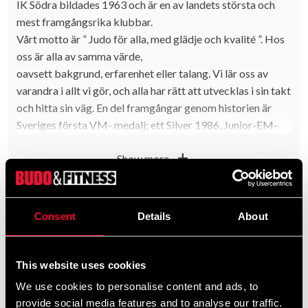
IK Södra bildades 1963 och är en av landets största och
mest framgångsrika klubbar.
Vårt motto är ” Judo för alla, med glädje och kvalité ”. Hos
oss är alla av samma värde,
oavsett bakgrund, erfarenhet eller talang. Vi lär oss av
varandra i allt vi gör, och alla har rätt att utvecklas i sin takt
och hitta sin väg. En del framgångar genom historien är
Sveriges första VM- medalj; ett Silver 1986, Junior-EM-
Guld 2002, 3 personer med högsta domarlicensen i världen
add
Show more
och några av Sveriges bästa tränare. Du kan träna i
Handen, Farsta och i Skarpnäck. Dessutom har vi en egen
klubbgård i Djupån, som ligger vid sjön Magelungen i
Ågesta.
Consent
Details
About
Filter
Judons kodord/värdegrund
This website uses cookies
Artighet
Ödmjukhet
We use cookies to personalise content and ads, to
Mod
Respekt
provide social media features and to analyse our traffic.