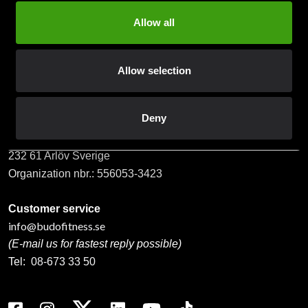
Allow all
Subscribe
Allow selection
Contact us
Deny
Budo & Fitness Sport AB
Staffanstorpsvägen 115
232 61 Arlöv Sverige
Organization nbr.:
556053-3423
Customer service
info@budofitness.se
(E-mail us for fastest reply possible)
Tel:
08-673 33 50