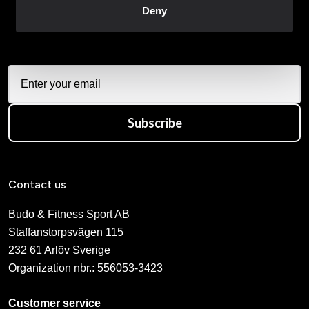
Deny
När du prenumererar på vårt nyhetsbrev godkänner du
vår
Integritetspolicy
.
Subscribe
Contact us
Budo & Fitness Sport AB
Staffanstorpsvägen 115
232 61 Arlöv Sverige
Organization nbr.:
556053-3423
Customer service