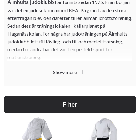
har funnits sedan 1975. Från början
Älmhults judoklubb
var det en judosektion inom IKEA. På grund av den stora
efterfrågan blev den därefter till en allmän idrottsförening.
Sedan dess är träningslokalen i källarplanet på
Haganässkolan. För några har judoträningen på Älmhults
judoklubb lett till tävling- och till och med elitsatsning,
medan för andra har det varit en perfekt sport för
motionsträning.
Alla är varmt välkomna att träna på Älmhults judoklubb,
add
Show more
gammal som ung. Idag har vi även flertal utlandsfödda
medlemmar som gör att vi anpassar oss och ser till att visa
och förklara så att alla kan känna sig delaktiga.
Filter