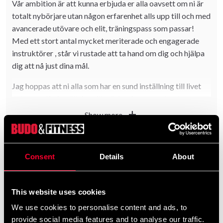
Vår ambition är att kunna erbjuda er alla oavsett om ni är
totalt nybörjare utan någon erfarenhet alls upp till och med
avancerade utövare och elit, träningspass som passar!
Med ett stort antal mycket meriterade och engagerade
instruktörer , står vi rustade att ta hand om dig och hjälpa
dig att nå just dina mål.
Jag hoppas att ni alla som har en sund inställning till livet
och en seriös inställning till träning finner er plats hos oss.
V tränar på Olympiahallen (Filbornavägen 11,
add
Show more
Helsingborg) och det går lätt att parkera om du kommer
med bil.
Det är angeläget att alla skall kunna hitta sin plats hos oss.
Consent
Details
About
Filter
Vi har en blandning av barn, ungdomar, vuxna medlemmar,
mammor-pappor-barn som alla har olika behov och mål
This website uses cookies
med sin träning. En del satsar på att tävla och andra inte.
Hos oss är det OK vilket som!
We use cookies to personalise content and ads, to
provide social media features and to analyse our traffic.