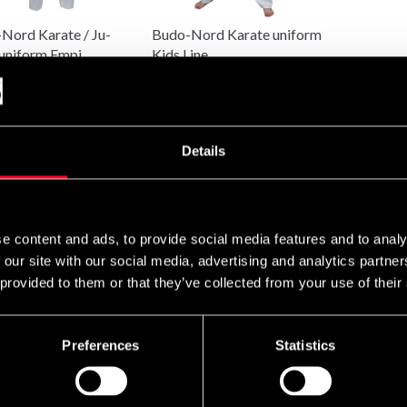
ammal som ung, för den som vill satsa fullt ut eller den som bara v
Nord Karate / Ju-
Budo-Nord Karate uniform
 uniform Empi
Kids Line
 330 SEK
From 249 SEK
 är en fullkontaktssport. I Knockdown tränar man slag, spark, n
ra tekniker för att nedkämpa sin motståndare. I huvudsak är denn
 en mycket allsidig träningsform.
Details
e content and ads, to provide social media features and to analy
 our site with our social media, advertising and analytics partn
 provided to them or that they’ve collected from your use of their
Preferences
Statistics