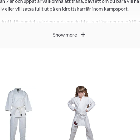
ån 7 år och uppåt är välkomna att träna, oavsett om du bara vill ha n
v eller vill satsa fullt ut på en idrottskarriär inom kampsport.
sidrottsförbundets värdegrund som du bl.a. kan läsa mer om på Ri
är att det ska vara roligt att träna och att vi alla tillsammans, leda
add
Show more
 där alla kan trivas och får plats. Föreningen är registrerad som en 
idrottsskadeförsäkring för alla våra medlemmar och instruktörer.
ar i Riksidrottsförbundets specialidrottsförbund Svenska Budo 
 genom deras underförbund Svenska Kampidrottsförbundet.
r i Svenska Taijutsu / Jujutsu Förbundet, Svenska Kempoförbund
t av prova på? Kom ner till någon av våra träningar så visar vi runt.
kontaktformulär, men vi rekommenderar verkligen att du kommer oc
visa och beskriva på plats i rätt miljö.
r Isshin-Ryu Kempo karate och innehåller mycket från klassisk kara
k-boxning och judo. Olika typer av vapenträning förkommer också t.
eter att själv anpassa den till din egen variant som passar dina fö