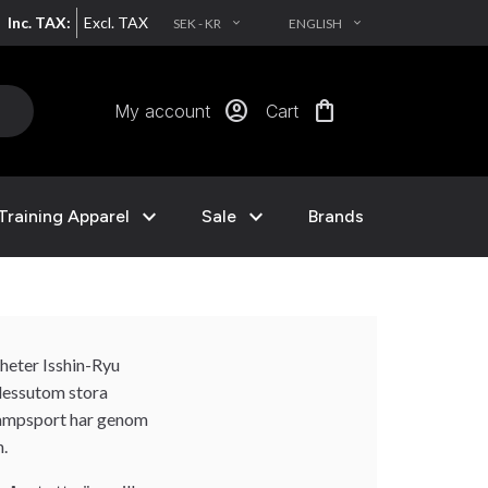
Inc. TAX:
Excl. TAX
SEK - KR
ENGLISH
EXPAND_MORE
EXPAND_MORE
account_circle
shopping_bag
My account
Cart
expand_more
expand_more
Training Apparel
Sale
Brands
 heter Isshin-Ryu
 dessutom stora
. Kampsport har genom
n.