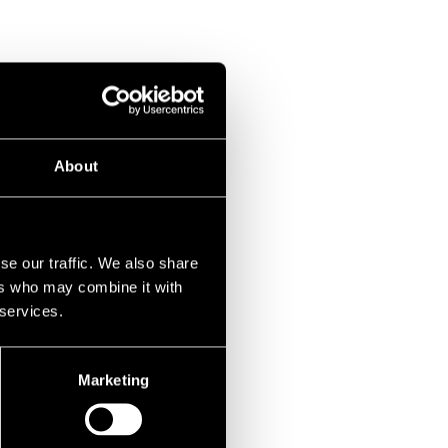
ill träna kampsport
edtagningar, kast,
a gren riktad mot
About
se our traffic. We also share
ers who may combine it with
 services.
Marketing