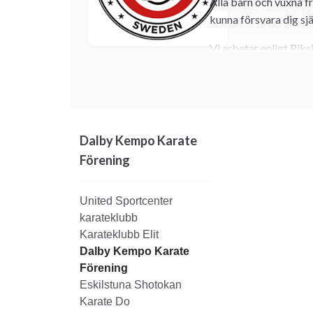
Alla barn och vuxna fr
kunna försvara dig själ
Vi arbetar enligt Rik
hemsida. Inställningen 
föräldrar har en klubb
Skatteverket och har 
Vi ingår som medlemm
Dalby Kempo Karate
Kampsportsförbundet
Förening
Vi är också medlemma
du veta mer, eller ren
United Sportcenter
kan du använda vårt 
karateklubb
så mycket enklare att 
Karateklubb Elit
Dalby Kempo Karate
Kempo karate
Förening
Stilen vi tränar hete
Eskilstuna Shotokan
inslag från bl.a. kic
Karate Do
dessutom stora möjligh