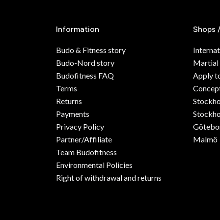
Information
Shops 
Budo & Fitness story
Internat
Budo-Nord story
Martial
Budofitness FAQ
Apply t
Terms
Concept
Returns
Stockh
Payments
Stockho
Privacy Policy
Götebo
Partner/Affiliate
Malmö
Team Budofitness
Environmental Policies
Right of withdrawal and returns