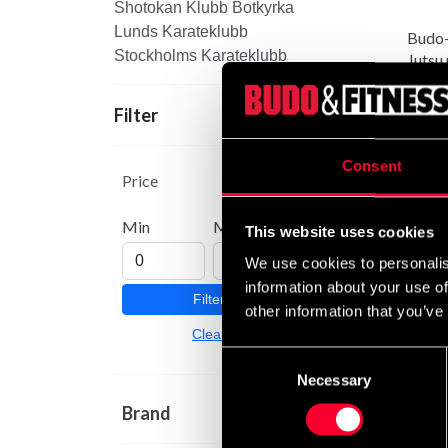
Shotokan Klubb Botkyrka
att den passar såväl g
Lunds Karateklubb
Budo-
som motion.
Stockholms Karateklubb
Jutsu
From
Kempo knockdown no-gi
mattkamp, lås och and
Filter
tävling, men är också
Consent
KKF Dalby
Price
Min
Max
This website uses cookies
We use cookies to personalis
information about your use of
Filter
other information that you’ve
Clear
Consent
Necessary
Selection
Brand