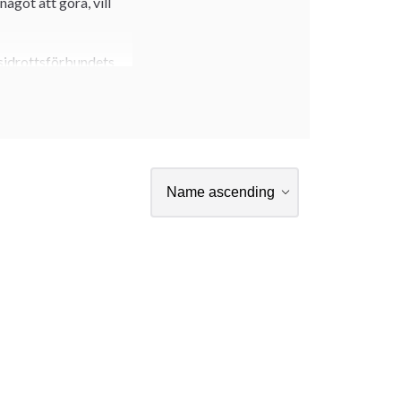
ågot att göra, vill
ksidrottsförbundets
re, elever och
ideell förening hos
&
et, samt WMAS. Vill
 Har du mindre frågor
h hälsar på. Det är
te men har också
ex. escrima. Du har
rutsättningar. Det gör