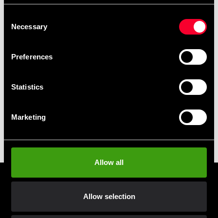
Consent
Necessary
Selection
Klubb rabatter
Benytt deg av tilbud og rabatter
Preferences
Vipps, Kustom & Adyen
Statistics
Betal enkelt, enkelt og sikkert
Marketing
Hentes i butikk
Bestill og hent i nærmeste butikk
Allow all
Abonner på vårt nyhetsbrev
Allow selection
Skriv inn din e-postadresse og du ønsker å motta nyheter
og tilbud direkte i postkassen.