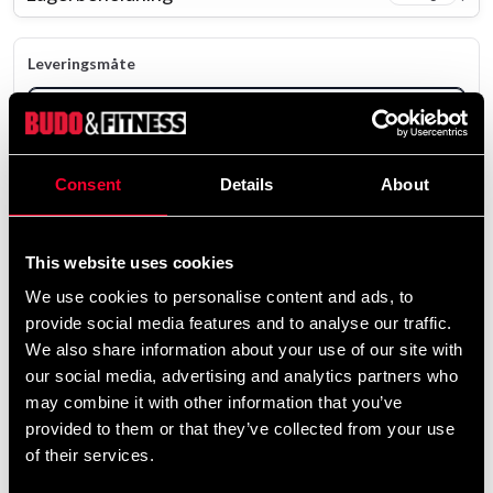
Leveringsmåte
Online lager
Sendes fra vårt nettlager - Ikke på lager
Produktet sendes fra vårt nettlager.
Consent
Details
About
199 SEK
390 SEK
eks mva: 159.20 SEK
This website uses cookies
We use cookies to personalise content and ads, to
remove
add
Legg i handlekurv
provide social media features and to analyse our traffic.
We also share information about your use of our site with
our social media, advertising and analytics partners who
may combine it with other information that you’ve
provided to them or that they’ve collected from your use
of their services.
Rask levering
Rask levering til en agent nær deg