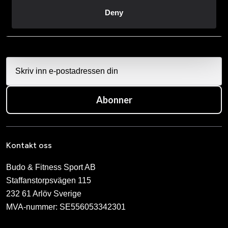
Ved å abonnere på vårt nyhetsbrev godtar du vår
Deny
personvernerklæring
Abonner
Kontakt oss
Budo & Fitness Sport AB
Staffanstorpsvägen 115
232 61 Arlöv Sverige
MVA-nummer: SE556053342301