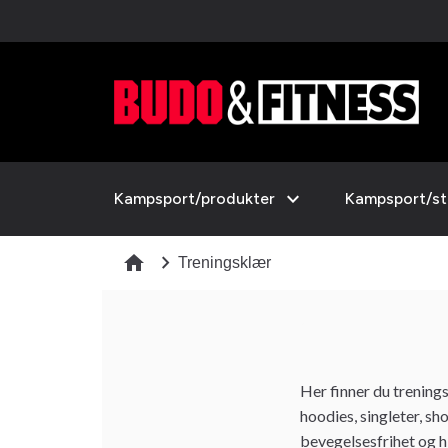
expand_more
Kampsport/produkter
Kampsport/sti
chevron_right
home
Treningsklær
Her finner du trening
hoodies, singleter, sh
bevegelsesfrihet og h