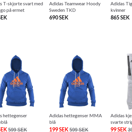
s T-skjorte svart med
Adidas Teamwear Hoody
Adidas Tig
logo på ermet
Sweden TKD
kvinner
SEK
690 SEK
865 SEK
s hettegenser
Adidas hettegenser MMA
Adidas kje
eblå
blå
svarte stri
SEK
199 SEK
99 SEK
599 SEK
599 SEK
3