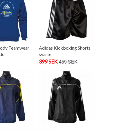
oody Teamwear
Adidas Kickboxing Shorts
do
svarte
399 SEK
459 SEK