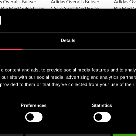
s Overalls Bukser
Adidas Overalls Bukser
Adidas Ov
Blå Med Gule Striper
CSCA Svart Med Hvite
Blå Med Gu
Striper
499 SEK
Fra 499 
Fra 499 SEK
Details
e content and ads, to provide social media features and to analy
 our site with our social media, advertising and analytics partn
 provided to them or that they’ve collected from your use of their
s Sengrui Jacket WT
Adidas Sengrui Pants WT
Adidas Sp
ent Hvit/Sort
Godkjent Hvit/Sort
Svart/Ros
Preferences
Statistics
SEK
1 095 SEK
625 SEK
1 895 SEK