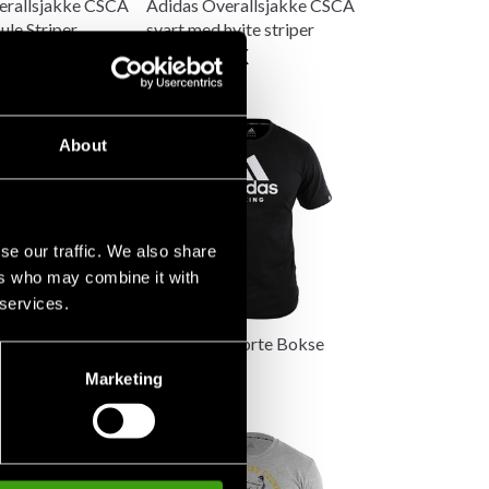
erallsjakke CSCA
Adidas Overallsjakke CSCA
le Striper
svart med hvite striper
SEK
Fra 499 SEK
About
se our traffic. We also share
ers who may combine it with
 services.
ort Topp Dame
Adidas T-skjorte Bokse
a
svart
Marketing
Fra 0 SEK