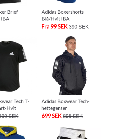
er Brief
Adidas Boxershorts
t IBA
Blå/Hvit IBA
K
Fra 99 SEK
390 SEK
xwear Tech T-
Adidas Boxwear Tech-
art-Hvit
hettegenser
699 SEK
399 SEK
895 SEK