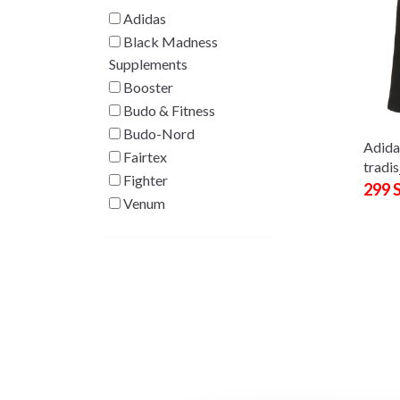
Adidas
Black Madness
Supplements
Booster
Budo & Fitness
Budo-Nord
Adida
Fairtex
tradis
Fighter
299 
Venum