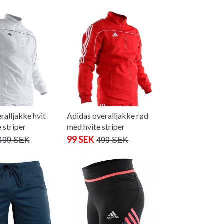
ralljakke hvit
Adidas overalljakke rød
 striper
med hvite striper
99 SEK
499 SEK
499 SEK