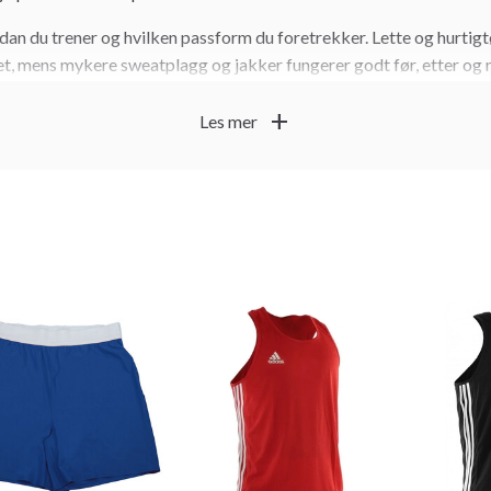
rdan du trener og hvilken passform du foretrekker. Lette og hurtig
itet, mens mykere sweatplagg og jakker fungerer godt før, etter og
add
Les mer