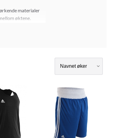
tørkende materialer
 mellom øktene.