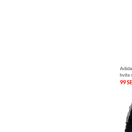
Adida
hvite 
99 S