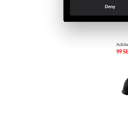
Deny
Adida
99 S