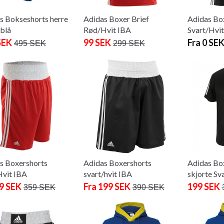
s Bokseshorts herre
Adidas Boxer Brief
Adidas Box
blå
Rød/Hvit IBA
Svart/Hvi
SEK
99 SEK
Fra 0 SE
495 SEK
299 SEK
s Boxershorts
Adidas Boxershorts
Adidas Bo
vit IBA
svart/hvit IBA
skjorte Sv
99 SEK
Fra 199 SEK
199 SEK
359 SEK
390 SEK