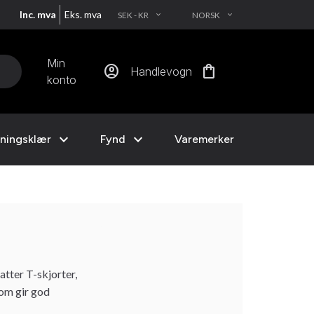
Inc. mva
Eks. mva
SEK - KR
NORSK
EXPAND_MORE
EXPAND_MORE
Min
account_circle
shopping_bag
Handlevogn
konto
expand_more
expand_more
ningsklær
Fynd
Varemerker
atter T-skjorter,
som gir god