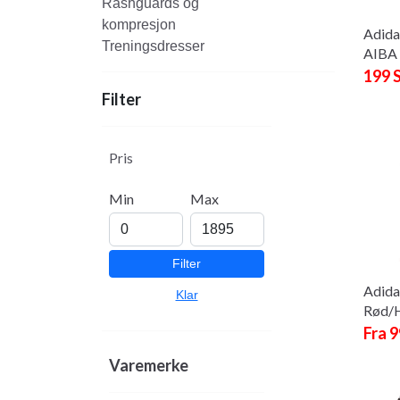
Rashguards og
kompresjon
Adida
Treningsdresser
AIBA 
199 
Filter
Pris
Min
Max
Filter
Adida
Klar
Rød/H
Fra 
Varemerke