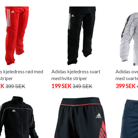
s kjeledress rød med
Adidas kjeledress svart
Adidas ove
striper
med hvite striper
med svarte
EK
199 SEK
399 SEK
399 SEK
349 SEK