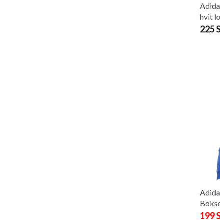
Adida
hvit 
225 
Adida
Boks
199 