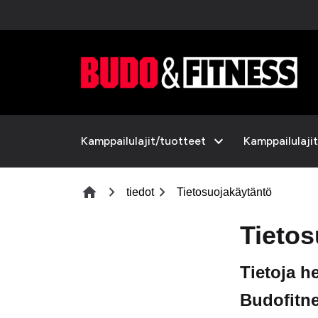
expand_more
Kamppailulajit/tuotteet
Kamppailulajit
chevron_right
chevron_right
home
tiedot
Tietosuojakäytäntö
Tietos
Tietoja he
Budofitne