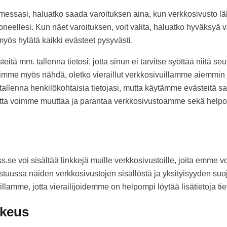
aimessasi, haluatko saada varoituksen aina, kun verkkosivusto lä
oneellesi. Kun näet varoituksen, voit valita, haluatko hyväksyä v
myös hylätä kaikki evästeet pysyvästi.
itä mm. tallenna tietosi, jotta sinun ei tarvitse syöttää niitä s
mme myös nähdä, oletko vieraillut verkkosivuillamme aiemmin ja
 tallenna henkilökohtaisia ​​tietojasi, mutta käytämme evästeit
 jotta voimme muuttaa ja parantaa verkkosivustoamme sekä helpot
.se voi sisältää linkkejä muille verkkosivustoille, joita emme v
astuussa näiden verkkosivustojen sisällöstä ja yksityisyyden suoj
llamme, jotta vierailijoidemme on helpompi löytää lisätietoja tiet
ikeus