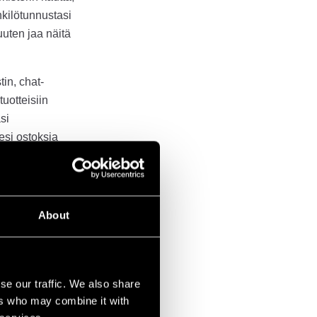
nkilötunnustasi
uten jaa näitä
in, chat-
uotteisiin
si
si ostoksia
sia. Jos et enää
milloin tahansa.
About
tamme löytyvää
, . Kun olemme
etosi
si ei kuitenkaan
se our traffic. We also share
 vuotta.
ers who may combine it with