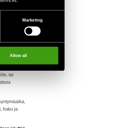
 services.
ännön sallii.
otta viimeisestä
n perusteella:
Marketing
otta plus kuluva
 varten tietoja
tämien
Allow all
erkiksi
ta ja tuotteiden
le, tai
katsoa
 syntymäaika,
, haku ja