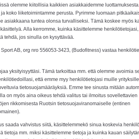
ssä olemme kiitollisia kaikkien asiakkaidemme luottamuksesta.
a koko liiketoimintamme perusta. Pyrimme luomaan pitkäaikai
ee asiakkaana tuntea olonsa turvalliseksi. Tämä koskee myös k
i käsittelyä. Alla kerromme, kuinka käsittelemme henkilötietojasi
tä tehdä, jos sinulla on kysyttävää.
Sport AB, org nro 556053-3423, (Budofitness) vastaa henkilötie
jaa yksityisyyttäsi. Tämä tarkoittaa mm. että olemme avoimia s
ilötiedoillasi, että emme myy henkilötietojasi muille yrityksille 
eltuvia tietosuojamääräyksiä. Emme tee sinusta mitään automa
lla on myös aina oikeus tehdä valitus tai ilmoitus sovellettavien
öjen rikkomisesta Ruotsin tietosuojaviranomaiselle (entinen
omainen).
us saada vahvistus siitä, käsittelemmekö sinua koskevia henkilöt
jä tietoja mm. miksi käsittelemme tietoja ja kuinka kauan säilytä