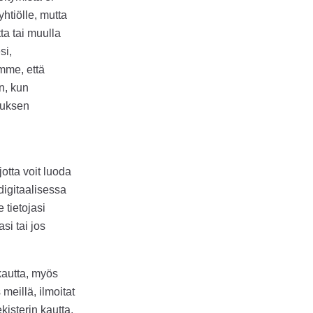
yhtiölle, mutta
ta tai muulla
si,
mme, että
n, kun
tuksen
jotta voit luoda
 digitaalisessa
 tietojasi
si tai jos
kautta, myös
meillä, ilmoitat
kisterin kautta,