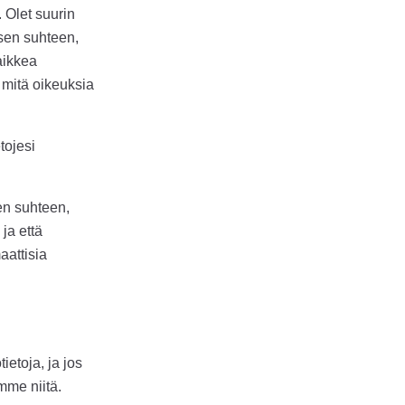
 Olet suurin
sen suhteen,
aikkea
, mitä oikeuksia
tojesi
en suhteen,
ja että
attisia
ietoja, ja jos
mme niitä.