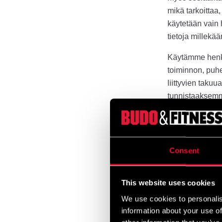
mikä tarkoittaa
käytetään vain
tietoja millekä
Käytämme henkil
toiminnon, puhe
liittyvien taku
tunnistaaksemm
sivustollamme.
Käytämme yhteys
halua vastaanot
Consent
käyttämällä kus
linkkiä tai läh
vastaanottaneet
This website uses cookies
poistetaan. Täm
We use cookies to personalis
voi poistaa, ko
information about your use of