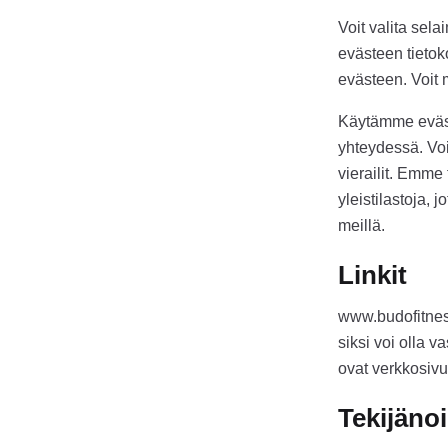
Voit valita sel
evästeen tietok
evästeen. Voit 
Käytämme eväste
yhteydessä. Voi
vierailit. Emme
yleistilastoja,
meillä.
Linkit
www.budofitness
siksi voi olla v
ovat verkkosivui
Tekijäno