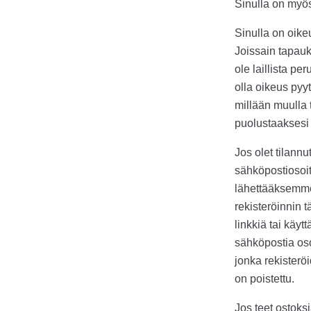
Sinulla on myös
Sinulla on oikeu
Joissain tapauks
ole laillista pe
olla oikeus pyy
millään muulla t
puolustaaksesi 
Jos olet tilann
sähköpostiosoitt
lähettääksemme 
rekisteröinnin t
linkkiä tai käyt
sähköpostia os
jonka rekisterö
on poistettu.
Jos teet ostoksi