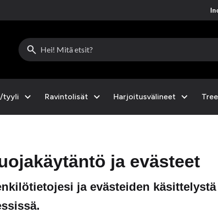
Inc
search
expand_more
expand_more
expand_more
/tyyli
Ravintolisät
Harjoitusvälineet
Tree
uojakäytäntö ja evästeet
nkilötietojesi ja evästeiden käsittelystä
ssissä.