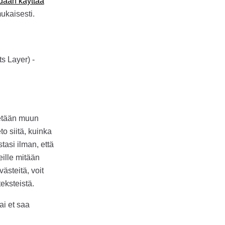
daan käyttää
ukaisesti.
s Layer) -
tetään muun
o siitä, kuinka
tasi ilman, että
eille mitään
västeitä, voit
eksteistä.
ai et saa