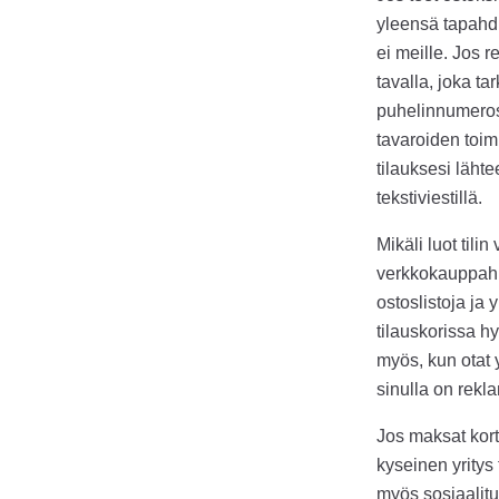
yleensä tapahdu.
ei meille. Jos 
tavalla, joka tar
puhelinnumerosi
tavaroiden toimi
tilauksesi läht
tekstiviestillä.
Mikäli luot til
verkkokauppahist
ostoslistoja ja 
tilauskorissa hy
myös, kun otat 
sinulla on rekl
Jos maksat kort
kyseinen yritys
myös sosiaalitu