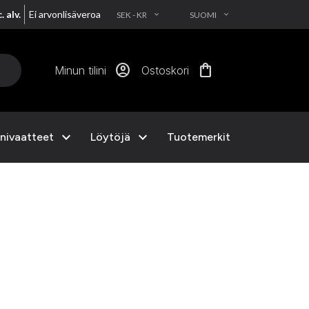
. alv.
Ei arvonlisäveroa
SEK - KR
SUOMI
EXPAND_MORE
EXPAND_MORE
account_circle
shopping_bag
Minun tilini
Ostoskori
expand_more
expand_more
nivaatteet
Löytöjä
Tuotemerkit