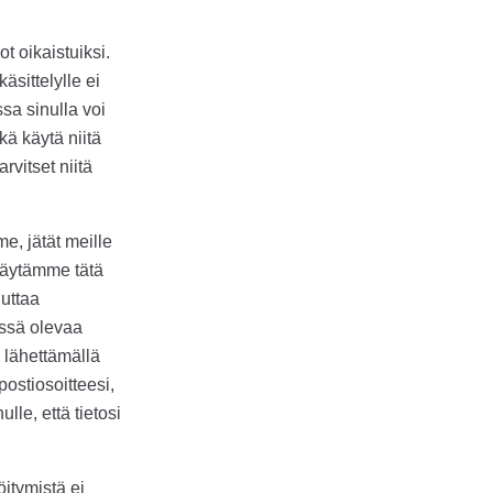
t oikaistuiksi.
äsittelylle ei
ssa sinulla voi
ä käytä niitä
rvitset niitä
e, jätät meille
 Käytämme tätä
uuttaa
essä olevaa
i lähettämällä
ostiosoitteesi,
le, että tietosi
öitymistä ei