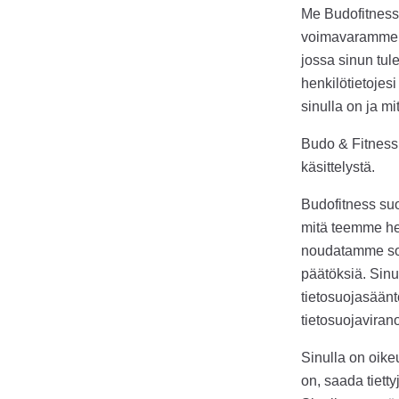
Me Budofitnessi
voimavaramme j
jossa sinun tul
henkilötietojes
sinulla on ja mi
Budo & Fitness 
käsittelystä.
Budofitness suo
mitä teemme henk
noudatamme sov
päätöksiä. Sinu
tietosuojasäänt
tietosuojaviran
Sinulla on oike
on, saada tietty