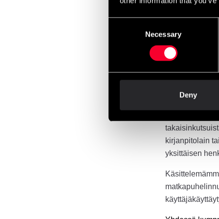
other information that you’ve
Henkilötietojas
Velvoitteidemme
Consent
ostoksestasi. Y
Necessary
Selection
kaksitoista (12)
vuosi voimassa 
säilytetään nii
Tarvitsemme nii
Deny
lakisääteisten v
tuotevastuuta ja
takaisinkutsuist
kirjanpitolain 
yksittäisen henk
Käsittelemämme 
matkapuhelinnum
käyttäjäkäyttäy