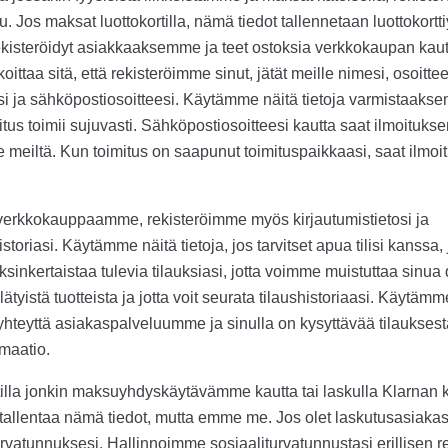
 Jos maksat luottokortilla, nämä tiedot tallennetaan luottokortti
rekisteröidyt asiakkaaksemme ja teet ostoksia verkkokaupan kaut
koittaa sitä, että rekisteröimme sinut, jätät meille nimesi, osoittee
 ja sähköpostiosoitteesi. Käytämme näitä tietoja varmistaakse
tus toimii sujuvasti. Sähköpostiosoitteesi kautta saat ilmoitukse
ee meiltä. Kun toimitus on saapunut toimituspaikkaasi, saat ilmoi
in verkkokauppaamme, rekisteröimme myös kirjautumistietosi ja
oriasi. Käytämme näitä tietoja, jos tarvitset apua tilisi kanssa, 
yksinkertaistaa tulevia tilauksiasi, jotta voimme muistuttaa sinua
lätyistä tuotteista ja jotta voit seurata tilaushistoriaasi. Käytämme
yhteyttä asiakaspalveluumme ja sinulla on kysyttävää tilauksesta
amaatio.
illa jonkin maksuyhdyskäytävämme kautta tai laskulla Klarnan 
 tallentaa nämä tiedot, mutta emme me. Jos olet laskutusasiakas 
rvatunnuksesi. Hallinnoimme sosiaaliturvatunnustasi erillisen re