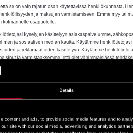
, että se on vain rajatun osan käytettävissä henkilökunnasta. He
 henkilöllisyyden ja maksujen varmistamiseen. Emme myy tai mu
än kolmannelle osapuolelle.
ötietojasi kyselyjen käsittelyyn asiakaspalvelumme, sähköpost
limen ja sosiaalisen median kautta. Käytämme henkilötietojasi t
uasioiden ja reklamaatioiden käsittelyyn. Käytämme henkilötietoja
e sinut ja varmistaaksemme, että olet vähimmäisiässä tehdäkse
tietojasi lähettääksemme sinulle uutiskirjeitä ja erikoistarjouk
taa uutiskirjettämme tai tarjouksemme, voit peruuttaa tilauksen 
Details
sakin uutiskirjeessä olevaa linkkiä, käyttämällä verkkosivustol
ettämällä sähköpostia osoitteeseen kundservice@budofitness.se
 ilmoituksesi, otamme sinuun yhteyttä ja vahvistuksen jälkeen ti
ä tarkoittaa, että et enää saa meiltä sähköpostiviestejä. Tietoja
e content and ads, to provide social media features and to analy
ska kirjanpitolain mukaan meidän on säilytettävä varmennukset 7
 our site with our social media, advertising and analytics partn