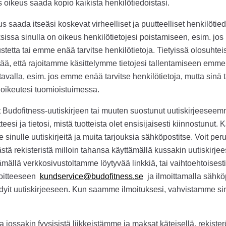
 oikeus saada kopio kaikista henkilötiedoistasi.
s saada itseäsi koskevat virheelliset ja puutteelliset henkilötiedo
issa sinulla on oikeus henkilötietojesi poistamiseen, esim. jos k
rustetta tai emme enää tarvitse henkilötietoja. Tietyissä olosuhtei
tää, että rajoitamme käsittelymme tietojesi tallentamiseen emmek
avalla, esim. jos emme enää tarvitse henkilötietoja, mutta sinä ta
oikeutesi tuomioistuimessa.
ut Budofitness-uutiskirjeen tai muuten suostunut uutiskirjeeseemm
eesi ja tietosi, mistä tuotteista olet ensisijaisesti kiinnostunut.
sinulle uutiskirjeitä ja muita tarjouksia sähköpostitse. Voit per
ästä rekisteristä milloin tahansa käyttämällä kussakin uutiskirje
tämällä verkkosivustoltamme löytyvää linkkiä, tai vaihtoehtoisest
oitteeseen
kundservice@budofitness.se
ja ilmoittamalla sähköp
idyit uutiskirjeeseen. Kun saamme ilmoituksesi, vahvistamme sinul
a jossakin fyysisistä liikkeistämme ja maksat käteisellä, rekister