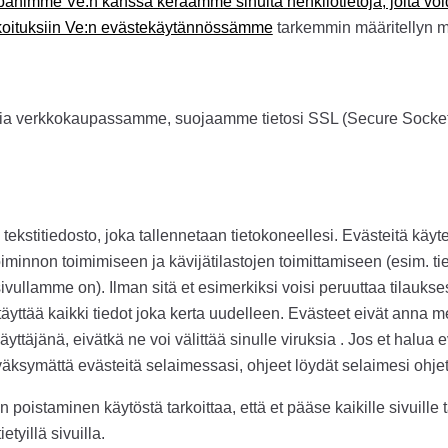
nimme Ve:n kanssa keräämme sinulta henkilötietoja, joita voi
rkoituksiin Ve:n evästekäytännössämme
tarkemmin määritellyn m
sia verkkokaupassamme, suojaamme tietosi SSL (Secure Socket
 tekstitiedosto, joka tallennetaan tietokoneellesi. Evästeitä käy
minnon toimimiseen ja kävijätilastojen toimittamiseen (esim. tiet
vullamme on). Ilman sitä et esimerkiksi voisi peruuttaa tilaukses
täyttää kaikki tiedot joka kerta uudelleen. Evästeet eivät anna m
käyttäjänä, eivätkä ne voi välittää sinulle viruksia . Jos et halua e
väksymättä evästeitä selaimessasi, ohjeet löydät selaimesi ohjet
poistaminen käytöstä tarkoittaa, että et pääse kaikille sivuille t
ietyillä sivuilla.