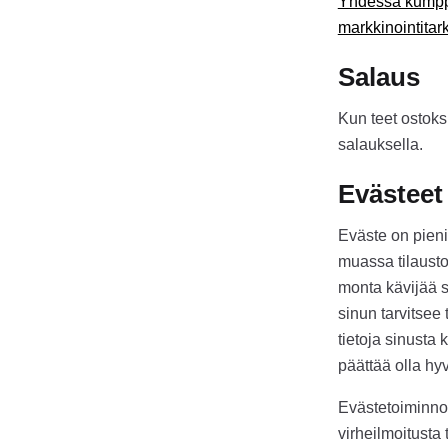
Yhdessä kumppa
markkinointita
Salaus
Kun teet ostok
salauksella.
Evästeet
Eväste on pieni
muassa tilaustoi
monta kävijää si
sinun tarvitsee 
tietoja sinusta 
päättää olla hy
Evästetoiminnon 
virheilmoitusta t