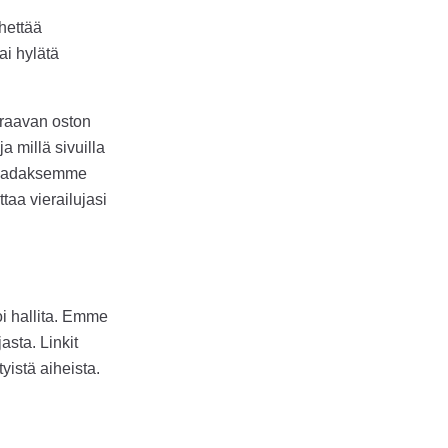
hettää
ai hylätä
euraavan oston
 millä sivuilla
ä saadaksemme
taa vierailujasi
oi hallita. Emme
asta. Linkit
yistä aiheista.