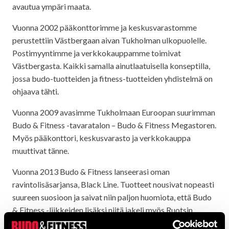
avautua ympäri maata.
Vuonna 2002 pääkonttorimme ja keskusvarastomme
perustettiin Västbergaan aivan Tukholman ulkopuolelle.
Postimyyntimme ja verkkokauppamme toimivat
Västbergasta. Kaikki samalla ainutlaatuisella konseptilla,
jossa budo-tuotteiden ja fitness-tuotteiden yhdistelmä on
ohjaava tähti.
Vuonna 2009 avasimme Tukholmaan Euroopan suurimman
Budo & Fitness -tavaratalon – Budo & Fitness Megastoren.
Myös pääkonttori, keskusvarasto ja verkkokauppa
muuttivat tänne.
Vuonna 2013 Budo & Fitness lanseerasi oman
ravintolisäsarjansa, Black Line. Tuotteet nousivat nopeasti
suureen suosioon ja saivat niin paljon huomiota, että Budo
& Fitness -liikkeiden lisäksi niitä jakeli myös Ruotsin
toiseksi suurin terveysruokaketju
, jolla on
Hälsokraft