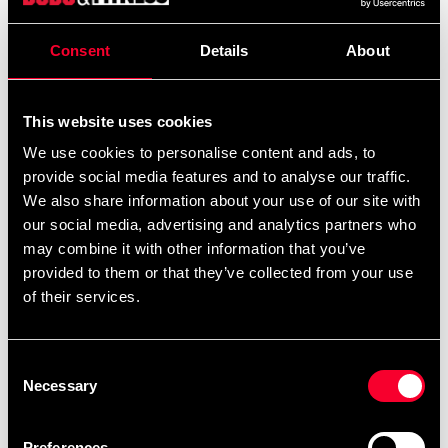
myymälöitä ympäri maan.
Consent
Details
About
Vuonna 2014 Budo & Fitness -verkkokauppa
käynnistettiin uudelleen kasvojenkohotuksen myötä ja
uudella, nykyaikaisemmalla
-alustalla.
Magento
This website uses cookies
Vuonna 2018 Budo & Fitness sulautui SBI:hen ja muodosti
We use cookies to personalise content and ads, to
yhdessä Pohjois-Euroopan suurimman
provide social media features and to analyse our traffic.
kamppailulajiyrityksen.
! Nykyään
Lue lisää täältä
We also share information about your use of our site with
pääkonttori ja keskusvarasto sijaitsevat Arlövissä, aivan
our social media, advertising and analytics partners who
Malmön ulkopuolella, missä meillä on myös
.
may combine it with other information that you’ve
myymälä
provided to them or that they’ve collected from your use
Vuonna 2020 Budo & Fitness Sport lanseerasi
of their services.
kansainvälisen verkkokauppansa ja myy tänään
pääbrändiään Budo-Nordia peräti 47 maassa.
Consent
Budo & Fitness on myös Adidaksen taistelulajien virallinen
Necessary
Selection
jakelija.
Valikoima, jossa on peräti noin 8 000 eri tuotetta, sisältää
Preferences