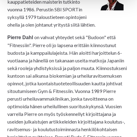
kauppatieteiden maisterin tutkinto
vuonna 1986. Perustin SBI SPORTin
syksyllä 1979 taloustieteen opintojeni
ohella ja olen johtanut yritystä siitä lähtien.
on vahvat yhteydet sekä "Budoon" että
Pierre Dahl
"Fitnessiin". Pierre oli jo lapsena erittäin kiinnostunut
budosta ja kamppailulajeista. Hän aloitti harjoittelun 6-
vuotiaana ja hänellä on takanaan useita matkoja Japaniin
sekä rooleja yhdistyksissä ja paljon muuta. Kiinnostukseni
kuntoon sai alkunsa biokemian ja urheiluravitsemuksen
opinnot, jotka luontaistuoteteollisuuden kautta johtivat
sitoutumiseen Gym & Fitnessiin. Vuonna 1989 Pierre
perusti urheiluvammaklinikan, jonka tavoitteena on
optimoida hänen urheilullinen suorituskykynsä. Vuosien
varrella Pierre on myös työskennellyt kirjoittajana ja
useiden julkaistujen artikkeleiden kirjoittajana koulutus-,
ravitsemus- ja koulutustoiminnasta henkilökohtaisen
harjoittelun puitteissa. Perusti Budo & Fitnessin vuonna