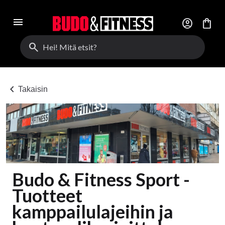
menu
account_circle
shopping_bag
search
chevron_left
Takaisin
Budo & Fitness Sport -
Tuotteet
kamppailulajeihin ja