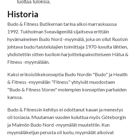
tuottaa tuloksia.
Historia
Budo & Fitness Butikernan tarina alkoi marraskuussa
1992. Tukholman Sveavägenillä sijaitseva erittäin
hyvämaineinen Budo Nord -myymälä, joka on ollut Ruotsin
johtava budo/taistelulajien toimittaja 1970-luvulta lähtien,
yhdistettiin sitten tuolloin harjoittelupainotteiseen Hälsa &
Fitness -myymälään.
Kaksi erikoisliikekonseptia Budo Nordin "Budo" ja Health
& Fitness -myymälän "Fitness" yhtyivät muodostaen
"Budo & Fitness Storen" molempien konseptien parhaiden
kanssa.
Budo & Fitnessin kehitys ei odottanut kauan ja menestys
oli tosiasia. Muutaman vuoden kuluttua myös Göteborgin
ja Malmön Budo Nord -myymälät muutettiin. Kun
myymäläketjun perusta oli luotu, myymälät alkoivat