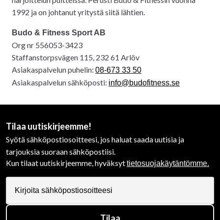
1992 ja on johtanut yritystä siitä lähtien.
Budo & Fitness Sport AB
Org nr 556053-3423
Staffanstorpsvägen 115, 232 61 Arlöv
Asiakaspalvelun puhelin:
08-673 33 50
Asiakaspalvelun sähköposti:
info@budofitness.se
Tilaa uutiskirjeemme!
Syötä sähköpostiosoitteesi, jos haluat saada uutisia ja
tarjouksia suoraan sähköpostiisi.
Kun tilaat uutiskirjeemme, hyväksyt
tietosuojakäytäntömme.
Tilaa