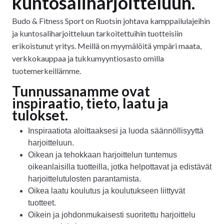
kuntosaliharjoitteluun.
Budo & Fitness Sport on Ruotsin johtava kamppailulajeihin
ja kuntosaliharjoitteluun tarkoitettuihin tuotteisiin
erikoistunut yritys. Meillä on myymälöitä ympäri maata,
verkkokauppaa ja tukkumyyntiosasto omilla
tuotemerkeillämme.
Tunnussanamme ovat
inspiraatio, tieto, laatu ja
tulokset.
Inspiraatiota aloittaaksesi ja luoda säännöllisyyttä
harjoitteluun.
Oikean ja tehokkaan harjoittelun tuntemus
oikeanlaisilla tuotteilla, jotka helpottavat ja edistävät
harjoittelutulosten parantamista.
Oikea laatu koulutus ja koulutukseen liittyvät
tuotteet.
Oikein ja johdonmukaisesti suoritettu harjoittelu