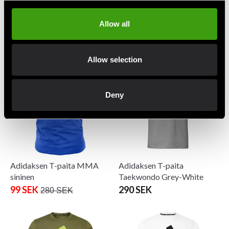
Adidaksen T-paita Judo
Adidaksen T-paita Judo
Allow all
Grey-Red
Olive-Yellow
290 SEK
Alkaen 249 SEK
Allow selection
Deny
Adidaksen T-paita MMA
Adidaksen T-paita
sininen
Taekwondo Grey-White
99 SEK
290 SEK
280 SEK