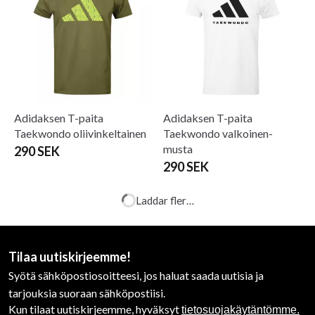
Adidaksen T-paita
Adidaksen T-paita
Taekwondo oliivinkeltainen
Taekwondo valkoinen-
musta
290 SEK
290 SEK
Laddar fler…
Tilaa uutiskirjeemme!
Syötä sähköpostiosoitteesi, jos haluat saada uutisia ja
tarjouksia suoraan sähköpostiisi.
Kun tilaat uutiskirjeemme, hyväksyt
tietosuojakäytäntömme.