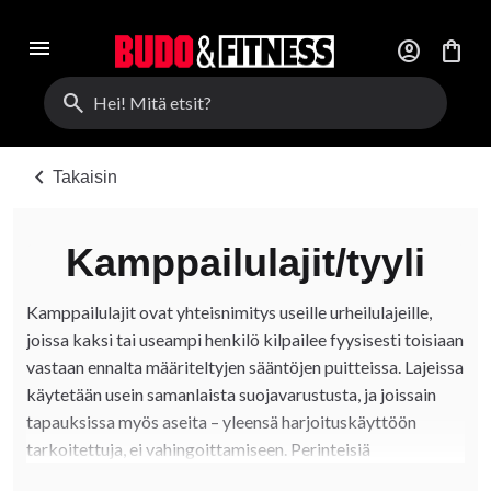
menu
account_circle
shopping_bag
search
chevron_left
Takaisin
Kamppailulajit/tyyli
Kamppailulajit ovat yhteisnimitys useille urheilulajeille,
joissa kaksi tai useampi henkilö kilpailee fyysisesti toisiaan
vastaan ennalta määriteltyjen sääntöjen puitteissa. Lajeissa
käytetään usein samanlaista suojavarustusta, ja joissain
tapauksissa myös aseita – yleensä harjoituskäyttöön
tarkoitettuja, ei vahingoittamiseen. Perinteisiä
kamppailulajeja Suomessa ovat esimerkiksi nyrkkeily,