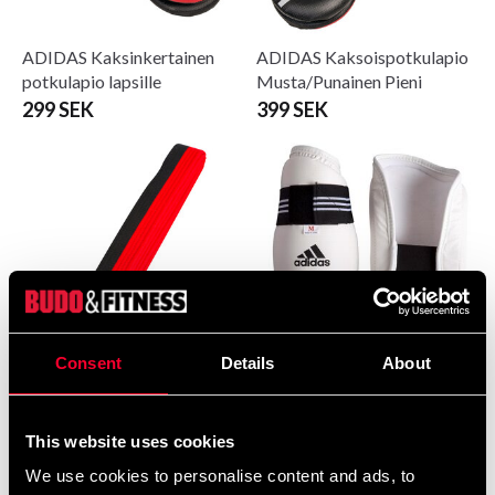
ADIDAS Kaksinkertainen
ADIDAS Kaksoispotkulapio
potkulapio lapsille
Musta/Punainen Pieni
299 SEK
399 SEK
Consent
Details
About
ADIDAS Poom Belt TKD
ADIDAS WT
kyynärvarrisuoja
210 SEK
390 SEK
This website uses cookies
We use cookies to personalise content and ads, to