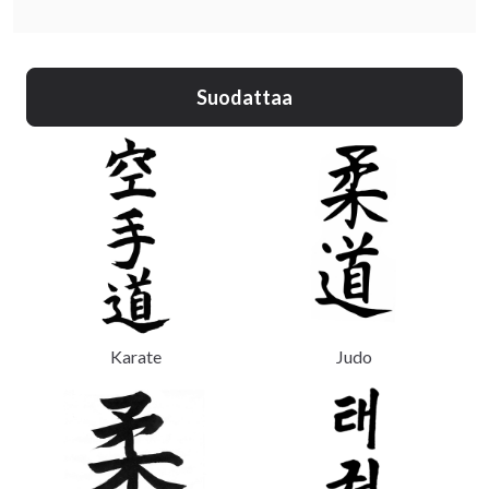
Läs mer om de kampsportsförbund vi samarbetar med
på
.
Kampsportsförbund | Budo & Fitness Sport
Suodattaa
Om din klubb saknas här, maila oss på
.
info@budofitness.se
Karate
Judo