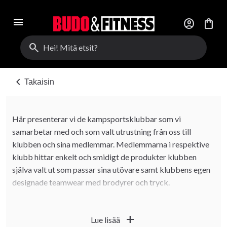
menu
account_circle
shopping_bag
search
chevron_left
Takaisin
Här presenterar vi de kampsportsklubbar som vi
samarbetar med och som valt utrustning från oss till
klubben och sina medlemmar. Medlemmarna i respektive
klubb hittar enkelt och smidigt de produkter klubben
själva valt ut som passar sina utövare samt klubbens egen
designade teamwear med brodyrer och tryck.
Läs mer om hur din klubb kan samarbeta med oss
add
Lue lisää
på
Klubbinkop | Budo & Fitness Sport.