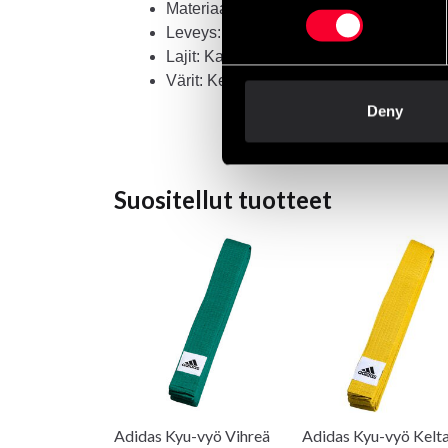
Materiaali:
60 % polyesteri / 40 % puuv
Leveys:
noin 4 cm
Lajit: Karate, taekwondo ym.
Värit: Keltainen, ruskea, sininen, vihre
Deny
Suositellut tuotteet
Adidas Kyu-vyö Vihreä
Adidas Kyu-vyö Kelt