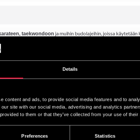
ja muihin budolajeihin, joissa käytetään
karateen, taekwondoon
, mikä tekee siitä kestävän ja helppohoitoisen.
 % puuvillasta
Details
veys).
liseen harjoitteluun.
e content and ads, to provide social media features and to analy
 our site with our social media, advertising and analytics partn
 provided to them or that they’ve collected from your use of their
.
nen, vihreä, punainen
Preferences
Statistics