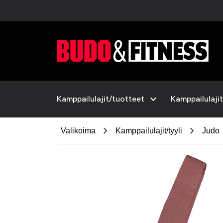
expand_more
Kamppailulajit/tuotteet
Kamppailulajit
chevron_right
chevron_right
Valikoima
Kamppailulajit/tyyli
Judo