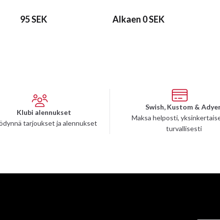
95 SEK
Alkaen 0 SEK
Swish, Kustom & Adye
Klubi alennukset
Maksa helposti, yksinkertaise
ödynnä tarjoukset ja alennukset
turvallisesti