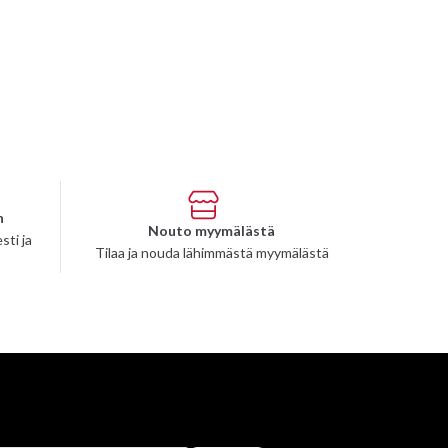
n
Nouto myymälästä
sti ja
Tilaa ja nouda lähimmästä myymälästä