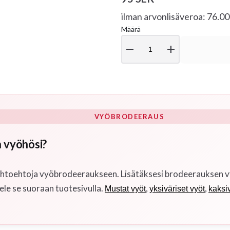
ilman arvonlisäveroa: 76.0
Määrä
remove
add
VYÖBRODEERAUS
 vyöhösi?
htoehtoja vyöbrodeeraukseen. Lisätäksesi brodeerauksen vyöhö
ele se suoraan tuotesivulla.
,
,
Mustat vyöt
yksiväriset vyöt
kaksiv