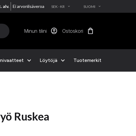
. alv.
Ei arvonlisäveroa
SEK - KR
SUOMI
EXPAND_MORE
EXPAND_MORE
account_circle
shopping_bag
Minun tilini
Ostoskori
expand_more
expand_more
nivaatteet
Löytöjä
Tuotemerkit
vyö Ruskea