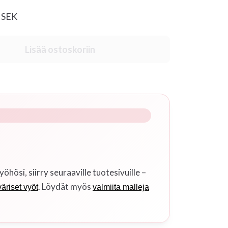
0 SEK
Lisää ostoskoriin
si, siirry seuraaville tuotesivuille –
. Löydät myös
äriset vyöt
valmiita malleja