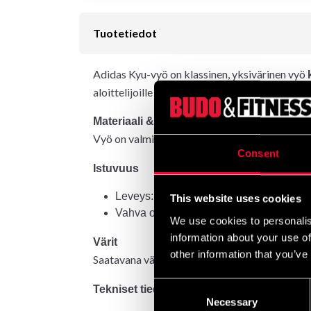
Tuotetiedot
Adidas Kyu-vyö on klassinen, yksivärinen vyö
aloittelijoille että kokeneille harjoittelijoille.
Materiaali & tuntuma
Vyö on valmistettu
60 % polyesteristä ja 40
Consent
Istuvuus
Leveys:
noin 4 cm
(yleinen standardile
This website uses cookies
Vahva ommel ja kestävä rakenne säännöl
We use cookies to personalis
information about your use of
Värit
other information that you’ve
Saatavana väreissä:
keltainen, ruskea, sini
Consent
Tekniset tiedot (yhteenveto)
Necessary
Selection