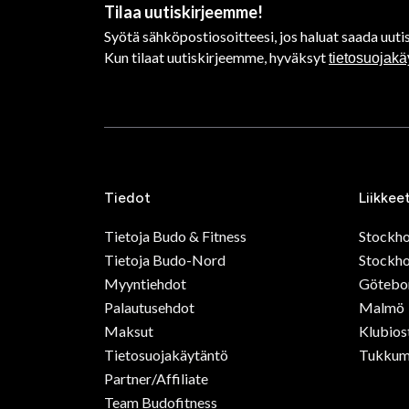
Tilaa uutiskirjeemme!
Syötä sähköpostiosoitteesi, jos haluat saada uutis
Kun tilaat uutiskirjeemme, hyväksyt
tietosuojak
Tiedot
Liikkee
Tietoja Budo & Fitness
Stockh
Tietoja Budo-Nord
Stockho
Myyntiehdot
Götebo
Palautusehdot
Malmö
Maksut
Klubios
Tietosuojakäytäntö
Tukkum
Partner/Affiliate
Team Budofitness