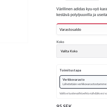
Värillinen adidas kyu-vyö kar
kestävä poly/puuvilla ja useita
Varastosaldo
Koko
Toimitustapa
Verkkovarasto
Lähetetään verkkovarastostamme
Valitse tuotevaihtoehto nähdäksesi v
95 SEK