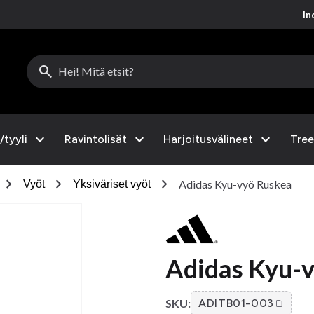
Inc
search
expand_more
expand_more
expand_more
/tyyli
Ravintolisät
Harjoitusvälineet
Tree
chevron_right
chevron_right
chevron_right
Adidas Kyu-vyö Ruskea
Vyöt
Yksiväriset vyöt
Adidas Kyu-
SKU:
ADITB01-003