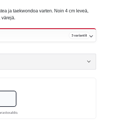
atea ja taekwondoa varten. Noin 4 cm leveä,
 värejä.
5 variantit
arastosaldo.