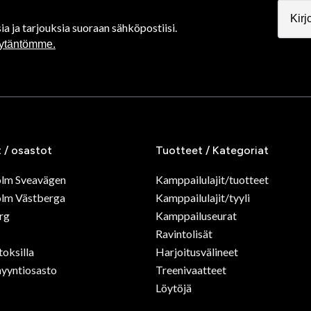
ia ja tarjouksia suoraan sähköpostiisi.
äytäntömme.
t / osastot
Tuotteet / Kategoriat
olm Sveavägen
Kamppailulajit/tuotteet
lm Västberga
Kamppailulajit/tyyli
rg
Kamppailuseurat
Ravintolisät
toksilla
Harjoitusvälineet
yyntiosasto
Treenivaatteet
Löytöjä