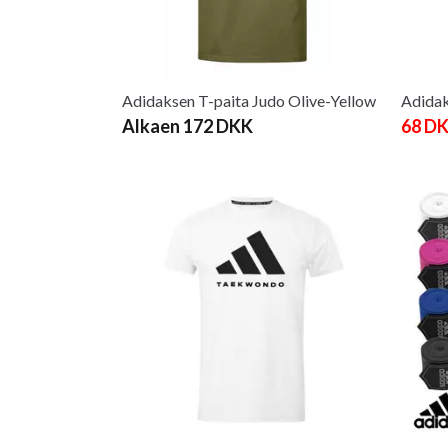
Adidaksen T-paita Judo Olive-Yellow
Adidak
Alkaen 172 DKK
68 D