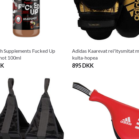
h Supplements Fucked Up
Adidas Kaarevat rei'itysmitat 
hot 100ml
kulta-hopea
KK
895 DKK