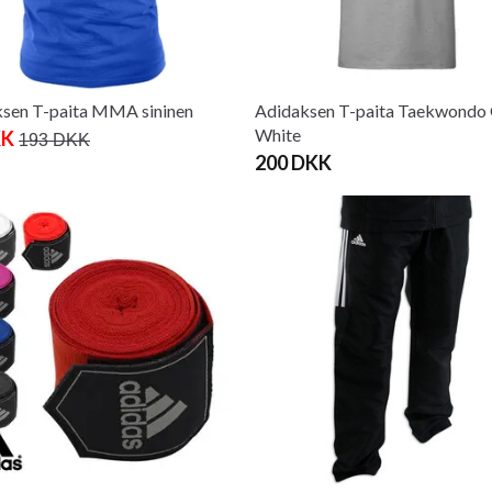
sen T-paita MMA sininen
Adidaksen T-paita Taekwondo 
White
KK
193 DKK
200 DKK