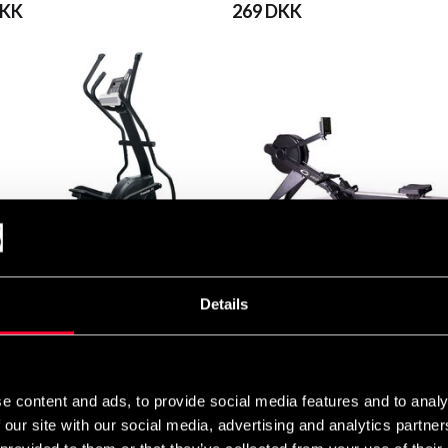
DKK
269 DKK
Details
a Crosstrainer Premium FC BT
Abilica Premium Row 90
0 DKK
8 285 DKK
e content and ads, to provide social media features and to analy
 our site with our social media, advertising and analytics partn