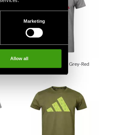
 services.
Marketing
Allow all
Adidaksen T-paita Judo Grey-Red
200 DKK