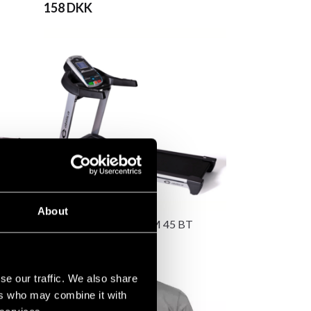
158 DKK
About
Abilica juoksumatto TM 45 BT
11 605 DKK
se our traffic. We also share
ers who may combine it with