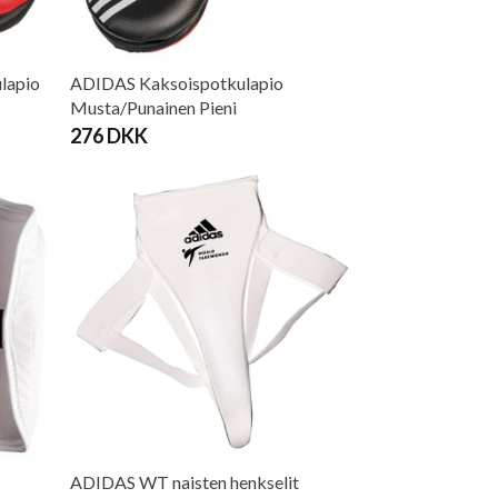
lapio
ADIDAS Kaksoispotkulapio
Musta/Punainen Pieni
276 DKK
ADIDAS WT naisten henkselit