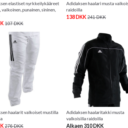
sen elastiset nyrkkeilykääreet
Adidaksen haalari musta valkois
 valkoinen, punainen, sininen,
raidoilla
)
138 DKK
241 DKK
KK
107 DKK
sen haalarit valkoiset mustilla
Adidaksen haalaritakki musta
la
valkoisilla raidoilla
KK
Alkaen 310 DKK
276 DKK