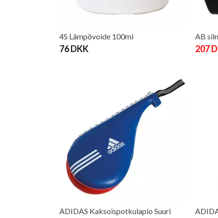
4S Lämpövoide 100ml
AB sil
76 DKK
207 
ADIDAS Kaksoispotkulapio Suuri
ADIDA