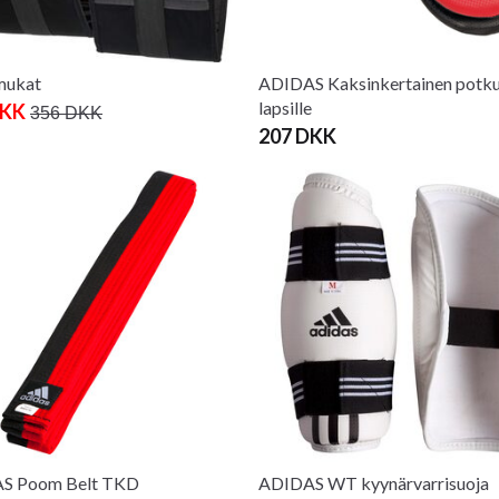
mukat
ADIDAS Kaksinkertainen potku
lapsille
DKK
356 DKK
207 DKK
S Poom Belt TKD
ADIDAS WT kyynärvarrisuoja