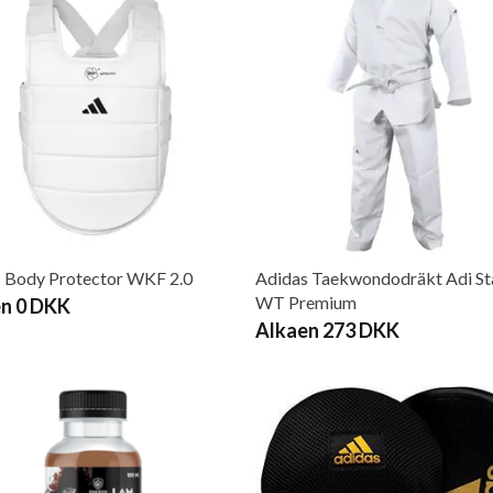
 Body Protector WKF 2.0
Adidas Taekwondodräkt Adi St
WT Premium
n 0 DKK
Alkaen 273 DKK