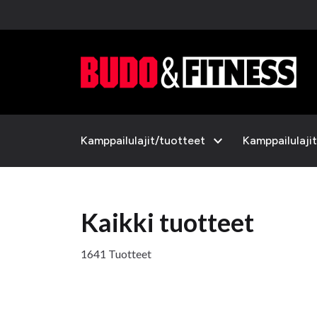
expand_more
Kamppailulajit/tuotteet
Kamppailulajit
Kaikki tuotteet
1641 Tuotteet