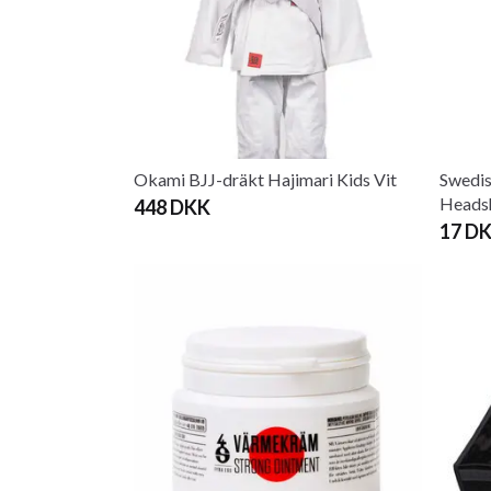
Okami BJJ-dräkt Hajimari Kids Vit
Swedis
Heads
448 DKK
17 D