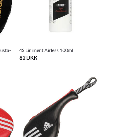
musta-
4S Liniment Airless 100ml
82 DKK