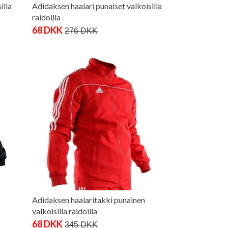
illa
Adidaksen haalari punaiset valkoisilla
raidoilla
68 DKK
276 DKK
Adidaksen haalaritakki punainen
valkoisilla raidoilla
68 DKK
345 DKK