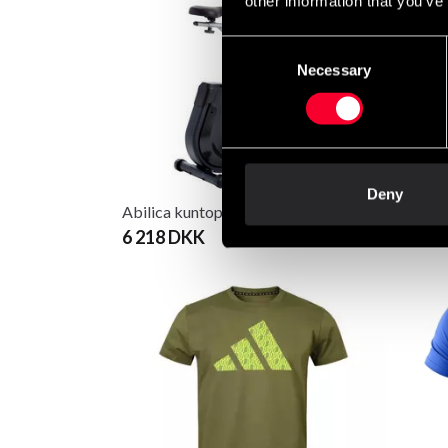
other information that you’ve
Consent
Necessary
Selection
Deny
Abilica kuntopyörä Voyage BT
Abilic
6 218 DKK
8 291