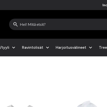
Inc
search
expand_more
expand_more
expand_more
/tyyli
Ravintolisät
Harjoitusvälineet
Tree