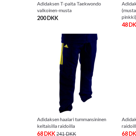
Adidaksen T-paita Taekwondo
Adidak
valkoinen-musta
(musta,
pinkki
200 DKK
48 D
Adidaksen haalari tummansininen
Adidak
keltaisilla raidoilla
raidoil
68 DKK
68 D
241 DKK