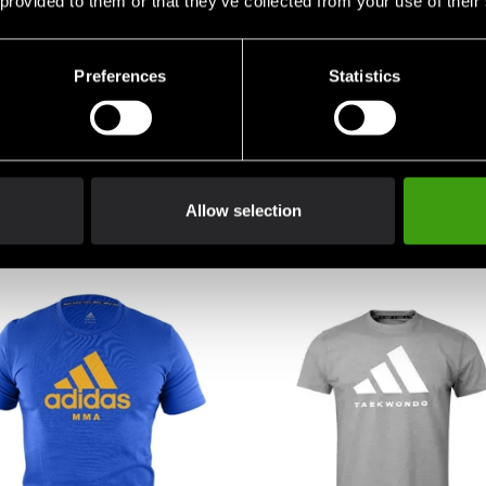
 provided to them or that they’ve collected from your use of their
Preferences
Statistics
Allow selection
an juoksumatto 30
Absolute Kumite 1 DVD
 DKK
176 DKK