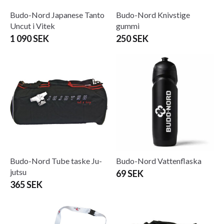
Budo-Nord Japanese Tanto
Budo-Nord Knivstige
Uncut i Vitek
gummi
1 090 SEK
250 SEK
Budo-Nord Tube taske Ju-
Budo-Nord Vattenflaska
jutsu
69 SEK
365 SEK