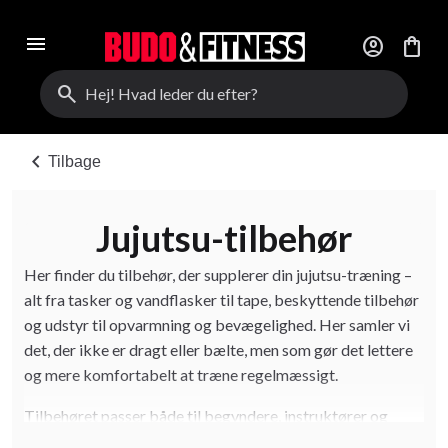
menu
account_circle
shopping_bag
search
chevron_left
Tilbage
Jujutsu-tilbehør
Her finder du tilbehør, der supplerer din jujutsu-træning –
alt fra tasker og vandflasker til tape, beskyttende tilbehør
og udstyr til opvarmning og bevægelighed. Her samler vi
det, der ikke er dragt eller bælte, men som gør det lettere
og mere komfortabelt at træne regelmæssigt.
Tilbehøret passer både til begyndere, instruktører og
øvede udøvere. Med det rigtige ekstraudstyr kan du passe