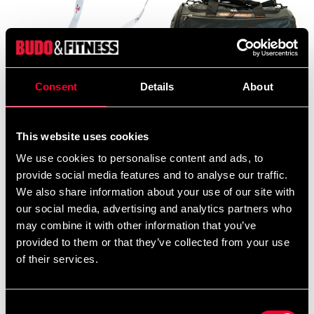
Consent
Details
About
Budo-Nord nøglering
Budo-Nord taske med print
Ju-Jutsu
19 SEK
This website uses cookies
490 SEK
We use cookies to personalise content and ads, to
provide social media features and to analyse our traffic.
We also share information about your use of our site with
our social media, advertising and analytics partners who
may combine it with other information that you’ve
provided to them or that they’ve collected from your use
of their services.
Consent