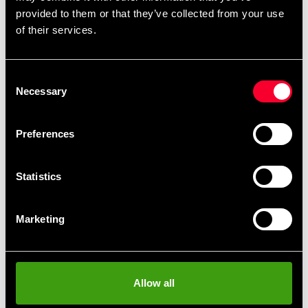
provided to them or that they’ve collected from your use
Detailed information
of their services.
Consent
Necessary
Selection
Recommended products
Preferences
Statistics
Marketing
Allow all
Budo-Nord Fight Gear
Budo-Nord Fight Gear Heavy
Uppercut Bag
Duty Custom Punchbag