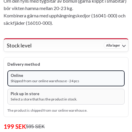
Om den fylls med tygbitar av bomull (gärna klippt i småbitar)
bör vikten hamna mellan 20-23 kg.
Kombinera gärna med upphängningskedjor (16041-000) och
säckfjäder (16010-000).
Stock level
Alla lager
Delivery method
Online
Shipped from our online warehouse - 24 pcs
Pick up in store
Select a store that has the product in stock.
The product is shipped from our online warehouse.
199 SEK
595 SEK