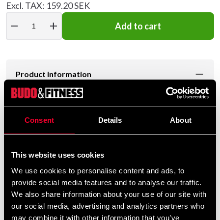
Excl. TAX: 159.20 SEK
remove
add
Add to cart
Product information
Bra säck för hemmaträning. Kraftigt material med
förstärkningar runt upphängningspunkterna. 90 x 32,5
Consent
Details
About
cm i storlek.
Om den fylls med tygbitar av bomull (gärna klippt i
This website uses cookies
småbitar) bör vikten hamna mellan 20-23 kg.
We use cookies to personalise content and ads, to
provide social media features and to analyse our traffic.
Kombinera gärna med upphängningskedjor (16041-
We also share information about your use of our site with
000) och säckfjäder (16010-000).
our social media, advertising and analytics partners who
may combine it with other information that you’ve