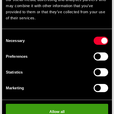
- Anti-fukt
may combine it with other information that you’ve
- Climacool Technology
provided to them or that they’ve collected from your use
- EVA-skum för optimal stötdämpning
of their services.
- Vadderad innerhand
Consent
Necessary
Selection
Recommended products
Preferences
Statistics
Marketing
Allow all