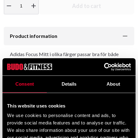
remove
add
Add to cart
Product information
Adidas Focus Mitt i olika färger passar bra för både
både Boxing- och Fitnessträning.
Tillverkad av ett slitstarkt PU-material som har en
polyesterfodring tillsammans med Climacool-tekniken
Consent
Details
About
för att absorbera och minska fukt.
Eva skum och en vadderad handflata med "greppboll" är
This website uses cookies
bägge utformade för att absorbera eventuella stötar
We use cookies to personalise content and ads, to
som gör det extra bekvämt för hållaren.
provide social media features and to analyse our traffic.
- PU-material
We also share information about your use of our site with
- Mjukt slitstarkt polyesterfoder
our social media, advertising and analytics partners who