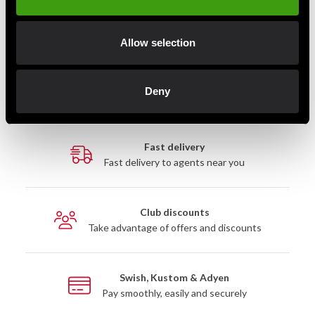
Adidas Hybrid 150 Focus
Adidas Curved Punch Mitts
mitts Black-White
Black-Gold-Silver
Allow selection
680 SEK
1 295 SEK
Deny
Fast delivery
Fast delivery to agents near you
Club discounts
Take advantage of offers and discounts
Swish, Kustom & Adyen
Pay smoothly, easily and securely