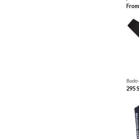
From
Budo-
295 