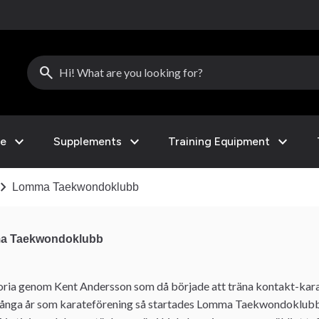
search
expand_more
expand_more
expand_more
le
Supplements
Training Equipment
vron_right
Lomma Taekwondoklubb
ma Taekwondoklubb
oria genom Kent Andersson som då började att träna kontakt-kara
 många år som karateförening så startades Lomma Taekwondoklubb