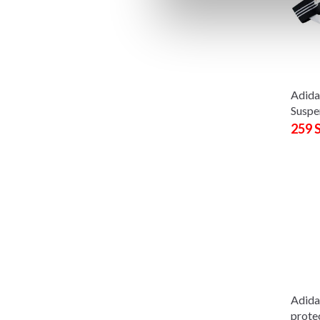
Adid
Suspe
259 
Adida
prote