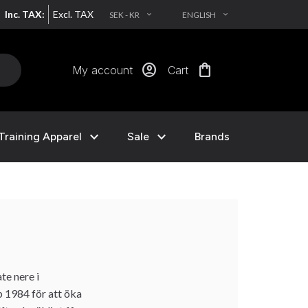
Inc. TAX:
Excl. TAX
SEK - KR
ENGLISH
EXPAND_MORE
EXPAND_MORE
account_circle
shopping_bag
My account
Cart
expand_more
expand_more
Training Apparel
Sale
Brands
te nere i
 1984 för att öka