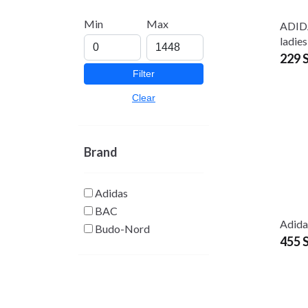
Min
Max
ADID
Mer information för n
ladies
Välkomna! - Lomma
229 
Filter
Clear
Brand
Adidas
BAC
Adida
Budo-Nord
455 