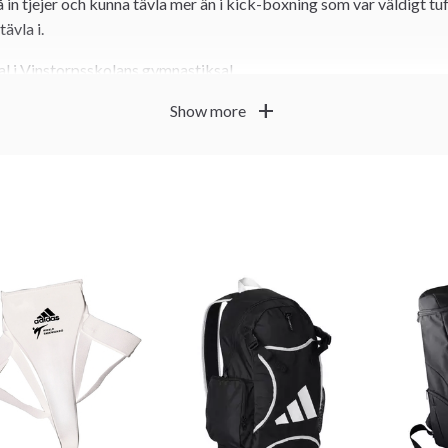
in tjejer och kunna tävla mer än i kick-boxning som var väldigt tuf
ävla i.
kal i Vinstorpsskolans gymnastiksal.
gen 6, 234 31 Lomma
add
Show more
träna fritt i samtliga grupper och dagar som passar för din
ningsavgift.
 medlem!
ngsgrupper : Nybörjare, Mixad grupp, Kampgrupp, Poomsaegrupp N
rade, Ungdom&vuxen och Familjeträning.
na ett par gånger före ni betalar träningsavgift.
 som vill träna så föreslår vi familjeträning Taekwondo – Ett supert
till vårt register i
Sportadmin. Klicka HÄR!
.
tura till Er e-postadress som ni betalar när ni har bestämt er för att