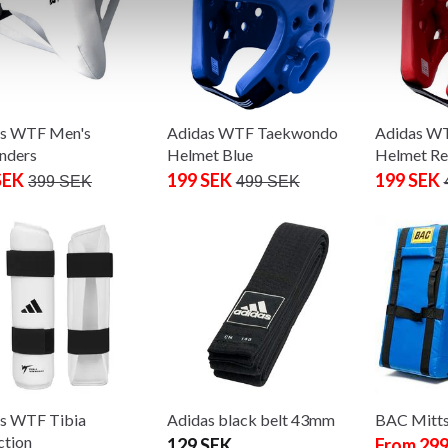
as WTF Men's
Adidas WTF Taekwondo
Adidas W
nders
Helmet Blue
Helmet R
SEK
199 SEK
199 SEK
399 SEK
499 SEK
s WTF Tibia
Adidas black belt 43mm
BAC Mitts
ction
129 SEK
From 299