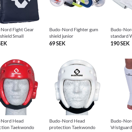
Nord Fight Gear
Budo-Nord Fighter gum
Budo-Nord
shield Small
shield junior
standard 
SEK
69 SEK
190 SEK
-Nord Head
Budo-Nord Head
Budo-Nord
ction Taekwondo
protection Taekwondo
Vristguard