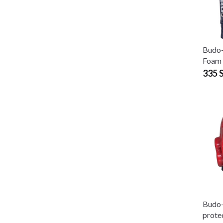
Budo-
Foam 
335 
Budo
prote