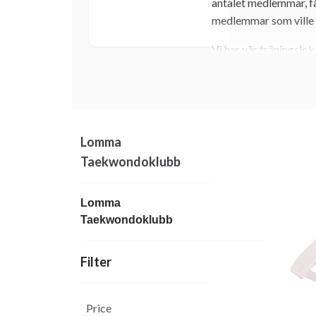
antalet medlemmar, få 
medlemmar som ville t
Vi har vår träningslo
Adress: Vinstorpsvä
Våra medlemmar får 
Detta ingår i din trä
Lomma
Klicka här för att bli
Taekwondoklubb
Vi har 7 olika träni
Poomsaegrupp Avance
Lomma
Taekwondoklubb
Självklart får ni trä
Har du barn under 7 år
Filter
ditt barn.
Ni anmäler Er direkt 
Price
Därefter får du en fak