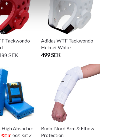
TF Taekwondo
Adidas WTF Taekwondo
ed
Helmet White
499 SEK
499 SEK
 High Absorber
Budo-Nord Arm & Elbow
Protection
 SEK
395 SEK