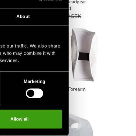
 Fighter
Adidas WT Headgear
ogloves
Facemask Red
499 SEK
899 SEK
About
se our traffic. We also share
ers who may combine it with
 services.
Marketing
reversible vest
Adidas WTF Forearm
protection
390 SEK
Allow all