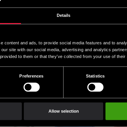
s T-shirt Taekwondo
Adidas Teamwear Hoody
Adidas WT
vart
Sweden TKD
Taekwond
SEK
690 SEK
399 SEK
Details
e content and ads, to provide social media features and to analy
 our site with our social media, advertising and analytics partn
 provided to them or that they’ve collected from your use of their
Preferences
Statistics
as WT Headgear
Adidas WT Headgear
Adidas WT 
mask Red
Facemask White
745 SEK
SEK
899 SEK
899 SEK
Allow selection