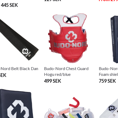
 445 SEK
Nord Belt Black Dan
Budo-Nord Chest Guard
Budo-Nord
Hogu red/blue
Foam shiel
SEK
499 SEK
759 SEK