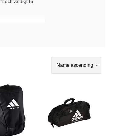
ft och väldigt få
 ålder och grad.
ybörjare,
illfälle att träna med
 fortsätta träna .