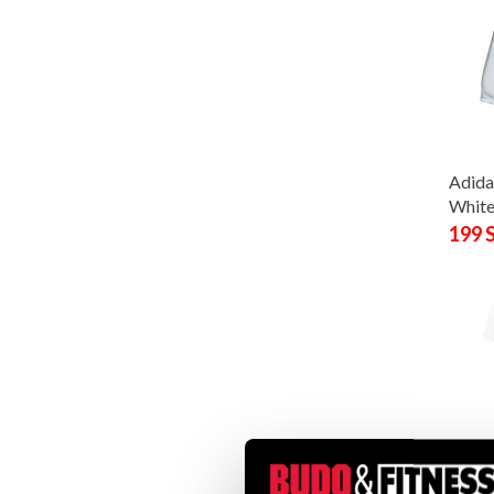
Adida
White
199 