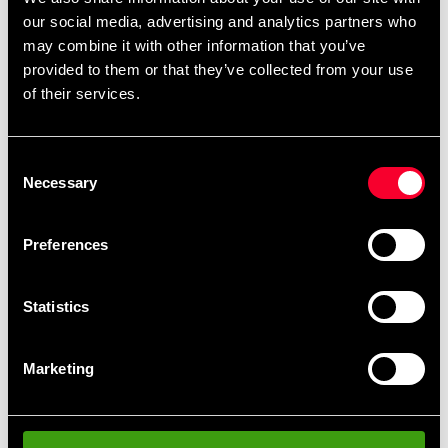
Online lager
our social media, advertising and analytics partners who
Sendes fra vores onlinelager
may combine it with other information that you’ve
provided to them or that they’ve collected from your use
Vælg alle dele i pakken for at se butikslager.
of their services.
1 649 SEK
1 258 SEK
Consent
Necessary
ekskl. moms: 1 006.40 SEK
Selection
Antal
Preferences
remove
add
Lägg till i varukorgen
Statistics
Produktinformation
Marketing
Budo-Nord BJJ konkurrencenbsp;- Alt du skal bruge
er den perfekte pakke til dem, der vil i gang med at