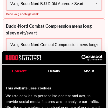
Dette valg er obligatorisk
Budo-Nord Combat Compression mens long
sleeve vit/svart
Dette valg er obligatorisk
Budo-Nord Tandskydd
Consent
Details
About
This website uses cookies
Dette valg er obligatorisk
We use cookies to personalise content and ads, to
provide social media features and to analyse our traffic.
Leveringsmetode
We also share information about your use of our site with