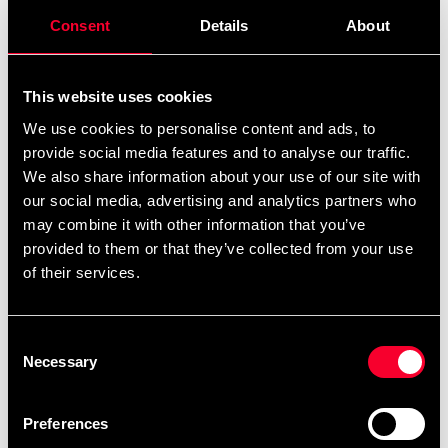
Magnesium är ett kosttillskott som innehåller
Consent
Details
About
Magnesium bisglycinat. Detta är ett viktigt kosttillskott
för elitidrottare eftersom man in studier har kunnat se
This website uses cookies
att upp till 70 – 80% dessa lider av magnesium.
We use cookies to personalise content and ads, to
Anledningen är att när vi aktiverar oss och tränar hårt
provide social media features and to analyse our traffic.
svettas vi mer och då utsöndras just magnesium så ett
We also share information about your use of our site with
regelbundet tillskott behövs för att inte riskera brist på
our social media, advertising and analytics partners who
dessa ämnen.
may combine it with other information that you’ve
provided to them or that they’ve collected from your use
Magnesium är muskelavslappnande och kan hjälpa till
of their services.
vid insomningsproblem. Det kan göra så du slappnar av
och somnar lättare.
Consent
Studier har även visat att magnesium bidrar till en bättre
Necessary
Selection
djupsömn och resulterar i att du sover bättre och
återhämtar lättare. Magnesium främjar även ditt
Preferences
immunförsvar.