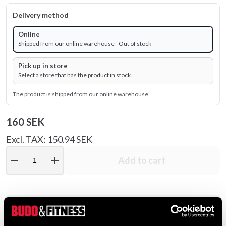
Delivery method
Online
Shipped from our online warehouse - Out of stock
Pick up in store
Select a store that has the product in stock.
The product is shipped from our online warehouse.
160 SEK
Excl. TAX: 150.94 SEK
remove
add
Add to cart
Product information