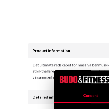
Product information
Det ultimata redskapet för massiva benmuskler.
st.vikthållare för att öka belastningen ytterlig
Så sammanfattningsvis: Brutal är bara förnam
Consent
Detailed information