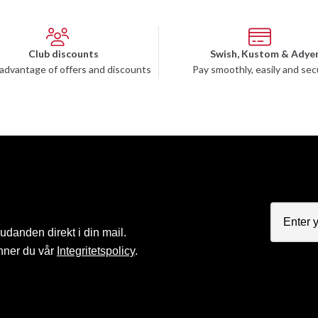
Club discounts
Swish, Kustom & Adye
advantage of offers and discounts
Pay smoothly, easily and sec
judanden direkt i din mail.
nner du vår
Integritetspolicy
.