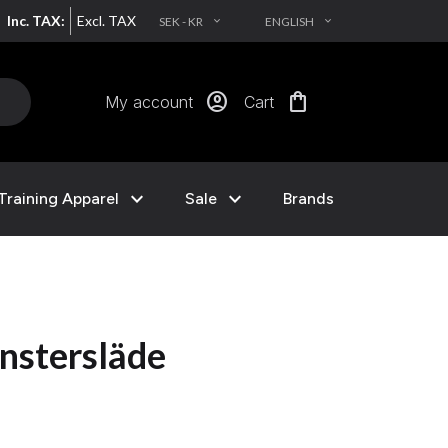
Inc. TAX:
Excl. TAX
SEK - KR
ENGLISH
EXPAND_MORE
EXPAND_MORE
account_circle
shopping_bag
My account
Cart
expand_more
expand_more
Training Apparel
Sale
Brands
nstersläde