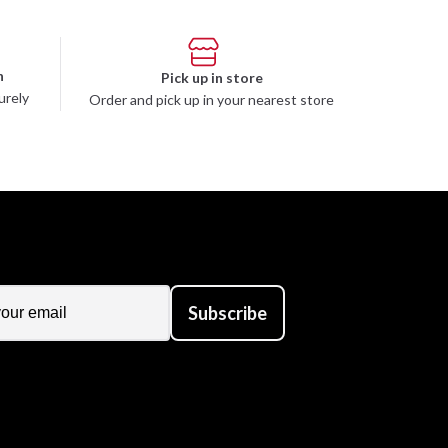
n
Pick up in store
urely
Order and pick up in your nearest store
Subscribe