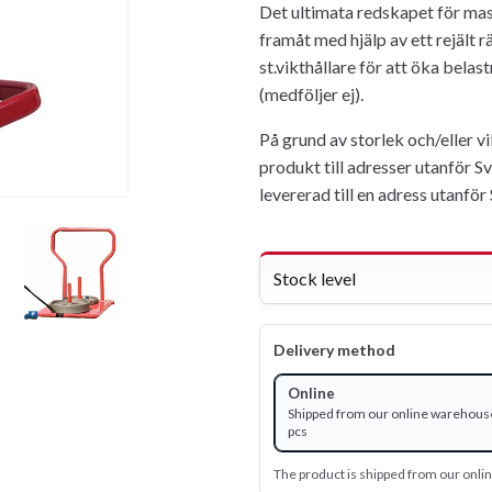
Det ultimata redskapet för mas
framåt med hjälp av ett rejält 
st.vikthållare för att öka belas
(medföljer ej).
På grund av storlek och/eller v
produkt till adresser utanför S
levererad till en adress utanför
Stock level
Delivery method
Online
Shipped from our online warehouse
pcs
The product is shipped from our onl