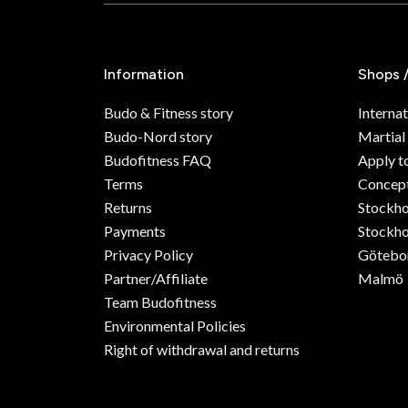
Information
Shops 
Budo & Fitness story
Internat
Budo-Nord story
Martial
Budofitness FAQ
Apply t
Terms
Concept
Returns
Stockh
Payments
Stockho
Privacy Policy
Götebo
Partner/Affiliate
Malmö
Team Budofitness
Environmental Policies
Right of withdrawal and returns