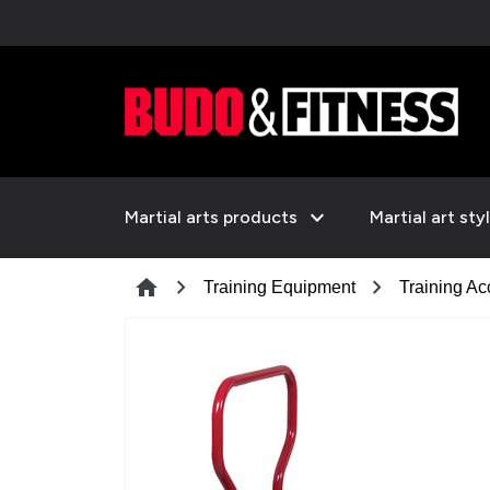
expand_more
Martial arts products
Martial art sty
chevron_right
chevron_right
home
Training Equipment
Training Ac