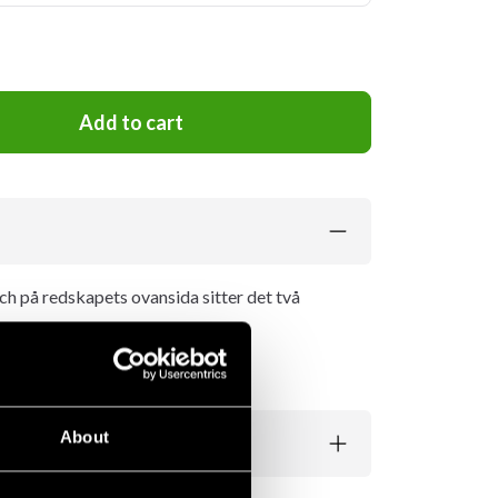
Add to cart
och på redskapets ovansida sitter det två
About