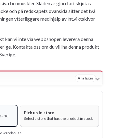
siva benmuskler. Släden är gjord att skjutas
räcke och på redskapets ovansida sitter det två
tningen ytterliggare med hjälp av int.viktskivor
ikt kan vi inte via webbshopen leverera denna
verige. Kontakta oss om du vill ha denna produkt
 Sverige.
Alla lager
Pick up in store
 - 10
Select a store that has the product in stock.
ine warehouse.