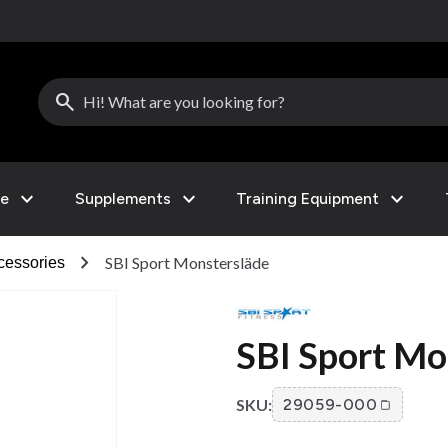
search
expand_more
expand_more
expand_more
le
Supplements
Training Equipment
chevron_right
SBI Sport Monstersläde
cessories
SBI Sport Mo
SKU:
29059-000