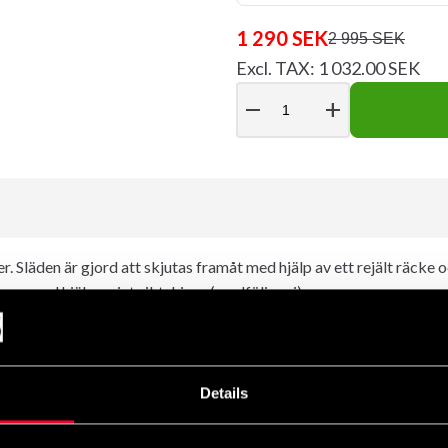
1 290 SEK
2 995 SEK
Excl. TAX: 1 032.00 SEK
remove
add
 Släden är gjord att skjutas framåt med hjälp av ett rejält räcke 
gare med hjälp av int.viktskivor (medföljer ej).
net på denna monstersläde.
Details