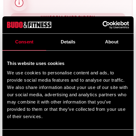
UNIFORM EMBROIDERY
Would you like embroidery on
your uniform?
Consent
Details
About
We offer a wide range of options for uniform
embroidery. If you would like your name and/or a
This website uses cookies
calligraphy/logo embroidered, add the uniform(s)
We use cookies to personalise content and ads, to
you want to your cart and then choose the
provide social media features and to analyse our traffic.
embroidery options on the corresponding
We also share information about your use of our site with
our social media, advertising and analytics partners who
products
Additional logos and
on this product page.
may combine it with other information that you’ve
calligraphies can be found
and ready-made
here
provided to them or that they’ve collected from your use
uniform templates
.
here
of their services.