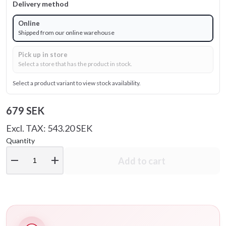
Delivery method
Online
Shipped from our online warehouse
Pick up in store
Select a store that has the product in stock.
Select a product variant to view stock availability.
679 SEK
Excl. TAX: 543.20 SEK
Quantity
remove
add
Add to cart