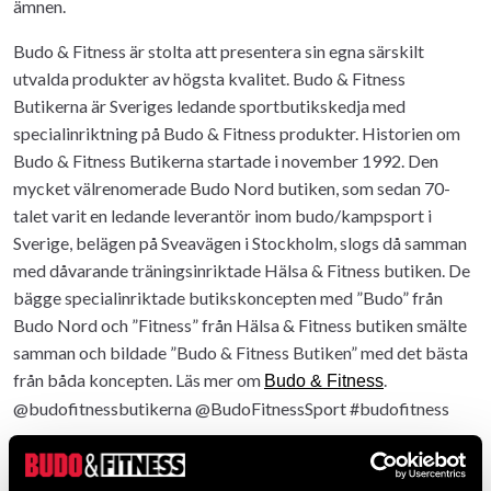
ämnen.
Budo & Fitness är stolta att presentera sin egna särskilt
utvalda produkter av högsta kvalitet. Budo & Fitness
Butikerna är Sveriges ledande sportbutikskedja med
specialinriktning på Budo & Fitness produkter. Historien om
Budo & Fitness Butikerna startade i november 1992. Den
mycket välrenomerade Budo Nord butiken, som sedan 70-
talet varit en ledande leverantör inom budo/kampsport i
Sverige, belägen på Sveavägen i Stockholm, slogs då samman
med dåvarande träningsinriktade Hälsa & Fitness butiken. De
bägge specialinriktade butikskoncepten med ”Budo” från
Budo Nord och ”Fitness” från Hälsa & Fitness butiken smälte
samman och bildade ”Budo & Fitness Butiken” med det bästa
från båda koncepten. Läs mer om
.
Budo & Fitness
@budofitnessbutikerna @BudoFitnessSport #budofitness