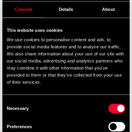
Stock level
5 variants
Consent
Details
About
Size
This website uses cookies
We use cookies to personalise content and ads, to
provide social media features and to analyse our traffic.
Delivery method
We also share information about your use of our site with
our social media, advertising and analytics partners who
Online
Shipped from our online warehouse
may combine it with other information that you’ve
provided to them or that they’ve collected from your use
Pick up in store
of their services.
Select a store that has the product in stock.
Select a product variant to view stock availability.
Consent
Necessary
Selection
249 SEK
Excl. TAX: 199.20 SEK
Preferences
Quantity