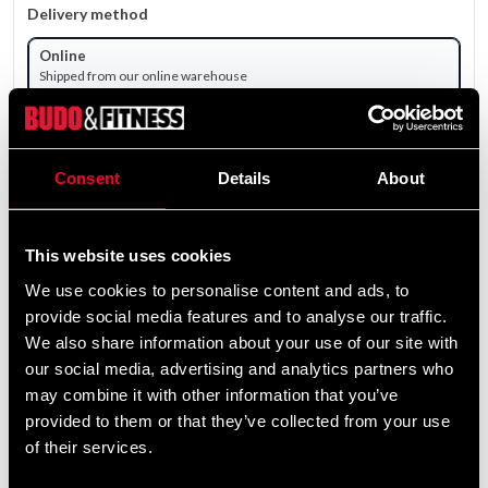
Delivery method
Online
Shipped from our online warehouse
Pick up in store
Select a store that has the product in stock.
Consent
Details
About
Select a product variant to view stock availability.
149 SEK
This website uses cookies
Excl. TAX: 119.20 SEK
We use cookies to personalise content and ads, to
Quantity
provide social media features and to analyse our traffic.
We also share information about your use of our site with
remove
add
Add to cart
our social media, advertising and analytics partners who
may combine it with other information that you’ve
provided to them or that they’ve collected from your use
of their services.
Product information