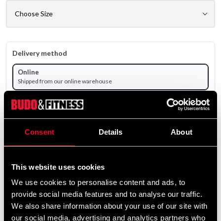
Delivery method
Online
Shipped from our online warehouse
Pick up in store
Select a store that has the product in stock.
Select a product variant to view stock availability.
Consent
Details
About
295 SEK
This website uses cookies
Excl. TAX: 236.00 SEK
We use cookies to personalise content and ads, to
Quantity
provide social media features and to analyse our traffic.
remove
add
Add to cart
We also share information about your use of our site with
our social media, advertising and analytics partners who