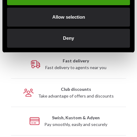
XL
182.9 - 190.5 cm
XXL
193 cm
Allow selection
Säljes parvis.
Deny
Fast delivery
Fast delivery to agents near you
Club discounts
Take advantage of offers and discounts
Swish, Kustom & Adyen
Pay smoothly, easily and securely