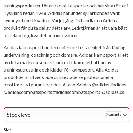
träningsprodukter för en rad olika sporter och har sina rötter i
Tyskland redan 1948. Adidas har under sju årtionden varit
synonymt med kvalitet. Varje gång Du handlar en Adidas
produkt får du ta del av detta arv. Ledstjärnan är att vara bäst
på teknologi, kvalitet och innovation.
Adidas kampsport har decennier med erfarenhet från tävling,
undervisning, coachning och domare. Adidas kampsport är ett
av de få märkena som erbjuder ett komplett utbud av
träningsutrustning och kläder för kampsport. Alla Adidas
produkter är utvecklade och testade av professionella
idrottare... Vi garanterar det! #TeamAdidas @adidas #adidas
@adidascombatssports #adidascombatssports @adidas.cs
Stock level
3 variants
Size