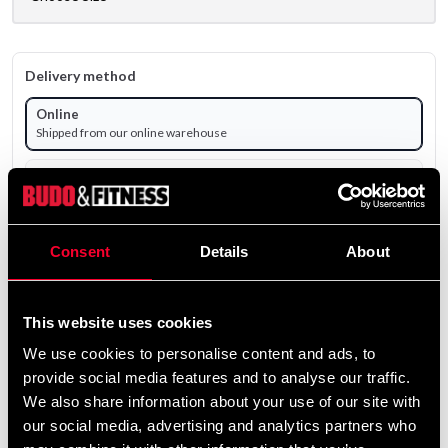
Delivery method
Online
Shipped from our online warehouse
Pick up in store
Select a store that has the product in stock.
Select a product variant to view stock availability.
Consent
Details
About
295 SEK
Excl. TAX: 236.00 SEK
This website uses cookies
Quantity
We use cookies to personalise content and ads, to
provide social media features and to analyse our traffic.
remove
add
Add to cart
We also share information about your use of our site with
our social media, advertising and analytics partners who