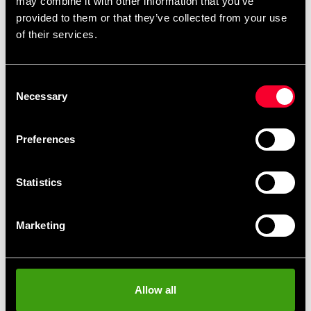
may combine it with other information that you’ve
provided to them or that they’ve collected from your use
Product information
of their services.
Stilrent och mångsidigt benskydd för träning varje dag i
veckan, utan risk för skav.
Consent
Necessary
Selection
Enkla att ta av och på - som en strumpa med justerbara
kardborrespännen.
Preferences
EVA-foam padding för gott skydd och passform.
Statistics
:
Storleksguide
Storlek
Längd
Marketing
XS
101.6 - 119.4 cm
S
121.9 - 139.7 cm
M
142.2 - 160 cm
L
162.6 - 180.3 c,
Allow all
XL
182.9 - 190.5 cm