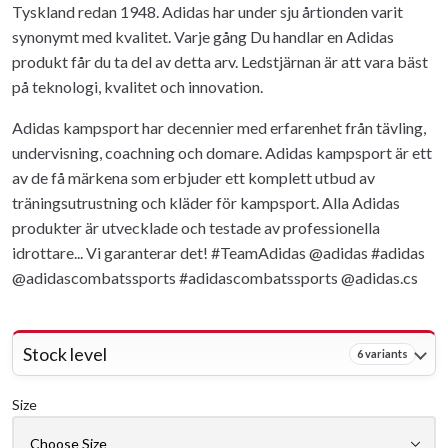
Tyskland redan 1948. Adidas har under sju årtionden varit
synonymt med kvalitet. Varje gång Du handlar en Adidas
produkt får du ta del av detta arv. Ledstjärnan är att vara bäst
på teknologi, kvalitet och innovation.
Adidas kampsport har decennier med erfarenhet från tävling,
undervisning, coachning och domare. Adidas kampsport är ett
av de få märkena som erbjuder ett komplett utbud av
träningsutrustning och kläder för kampsport. Alla Adidas
produkter är utvecklade och testade av professionella
idrottare... Vi garanterar det! #TeamAdidas @adidas #adidas
@adidascombatssports #adidascombatssports @adidas.cs
Stock level
6 variants
Size