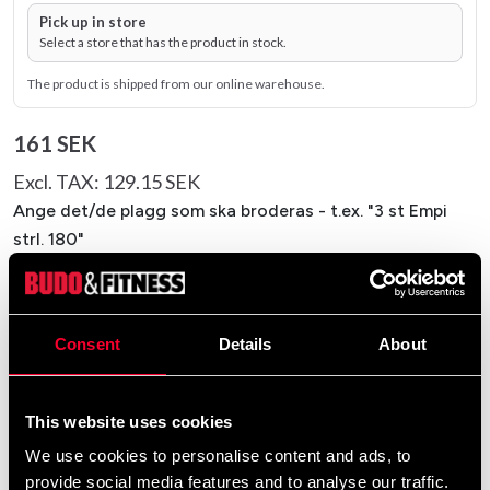
Pick up in store
Select a store that has the product in stock.
The product is shipped from our online warehouse.
161 SEK
Excl. TAX: 129.15 SEK
Ange det/de plagg som ska broderas - t.ex. "3 st Empi
strl. 180"
Maximum 60 characters
Consent
Details
About
remove
add
Add to cart
This website uses cookies
We use cookies to personalise content and ads, to
provide social media features and to analyse our traffic.
Product information