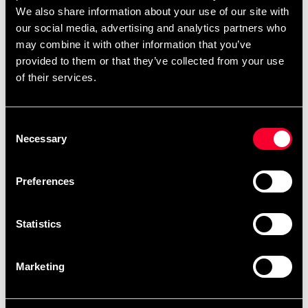
We also share information about your use of our site with
our social media, advertising and analytics partners who
Speciell loggo föreställande ett bälte, för Varbegs
may combine it with other information that you’ve
Judoklubb. Broderas på höger ärm.
provided to them or that they’ve collected from your use
of their services.
Denna produkt broderas särskilt för dig med en
leveranstid på ca 1-4 veckor och omfattas därmed inte
av returrätt.
Consent
Necessary
Selection
Preferences
Fast delivery
Fast delivery to agents near you
Statistics
Club discounts
Marketing
Take advantage of offers and discounts