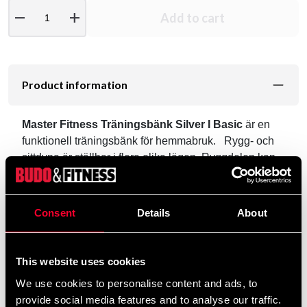
remove
add
Add to cart
Product information
Master Fitness Träningsbänk Silver I Basic
är en
funktionell träningsbänk för hemmabruk. Rygg- och
sittdyna är ställbar i flera olika lägen. Ryggdelen kan
justeras i 5 olika lägen från 0 till 90 gr. Sitsen är
justerbar i tre lägen. Ryggdynan är 50 mm tjock och
avsmalnande med en bredd från 30,5 - 26,5 cm.
Consent
Details
About
Maxbelastning på bänken är 200 kg. Produktdetaljer:
Funktionell träningsbänk.
This website uses cookies
Användningsmiljö: Hemmabruk.
We use cookies to personalise content and ads, to
Tillbehör: Nej.
provide social media features and to analyse our traffic.
Viktmagasin: Nej.