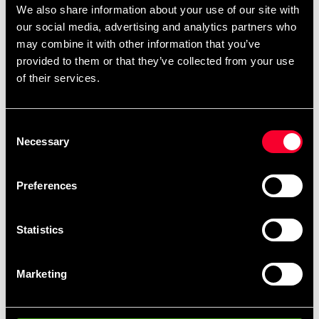
We also share information about your use of our site with
Mått: LxBxH 115 x 50 x 48 cm.
our social media, advertising and analytics partners who
Vikt: 25 kg.
may combine it with other information that you’ve
Max användarvikt: 200 kg.
provided to them or that they’ve collected from your use
Färg: Svart/Grå.
of their services.
Detailed information
Consent
Necessary
Selection
Preferences
Recommended products
Statistics
Marketing