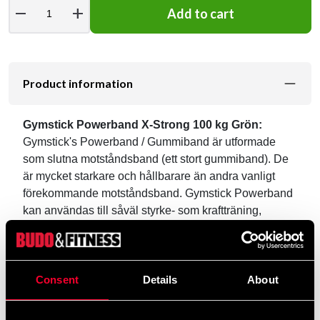
remove
add
Add to cart
Product information
Gymstick Powerband X-Strong 100 kg Grön:
Gymstick's Powerband / Gummiband är utformade
som slutna motståndsband (ett stort gummiband). De
är mycket starkare och hållbarare än andra vanligt
förekommande motståndsband. Gymstick Powerband
kan användas till såväl styrke- som kraftträning,
hastighets- och rörlighetsträning, hoppträning,
plyometrisk träning, flexibilitet och mycket mera. Ett
perfekt verktyg för all slags funktionell träning. Bandet
är 104 cm långt i en loop (med en total längd på 208
Consent
Details
About
cm) och det kan utan problem stretchas till 250% från
dess originallängd. Finns även i följande motstånd: