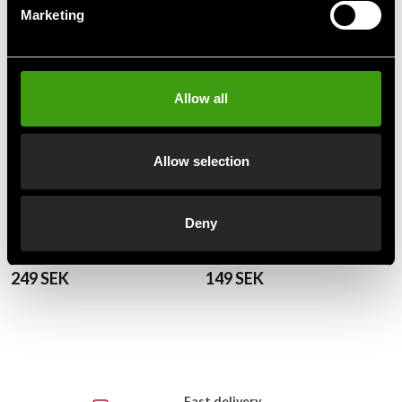
Marketing
Allow all
Allow selection
Deny
Gymstick Balance Board rund
Gymstick Myofascia dubbel
balansbräda
massage-boll
249 SEK
149 SEK
Fast delivery