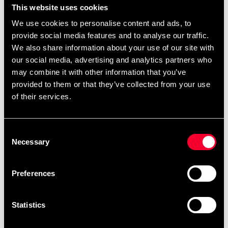
This website uses cookies
15 kg / Röd färg 30 kg / Svart färg 60 kg / Lila färg
Produktdetaljer:
We use cookies to personalise content and ads, to
Storlek: 6,35 x 104 x 0,045 cm
provide social media features and to analyse our traffic.
Vikt: 0,516 kg
We also share information about your use of our site with
Färg: Grön
our social media, advertising and analytics partners who
Material: Latex
may combine it with other information that you’ve
Max dragstyrka: 100 kg
provided to them or that they’ve collected from your use
Inkluderar: Träningstabell samt länk till online
of their services.
träningsvideos
Produktförpackning, mått: 13,8 x 34 x 5 cm
Produktförpackning, vikt: 0,54 kg
Consent
Necessary
Selection
Detailed information
Preferences
Statistics
Recommended products