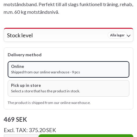
motståndsband. Perfekt till all slags funktionell träning, rehab,
m.m. 60 kg motståndsnivå.
Stock level
Alla lager
Delivery method
Online
Shipped from our online warehouse - 9 pcs
Pick up in store
Select a store that has the product in stock.
The product is shipped from our online warehouse.
469 SEK
Excl. TAX: 375.20 SEK