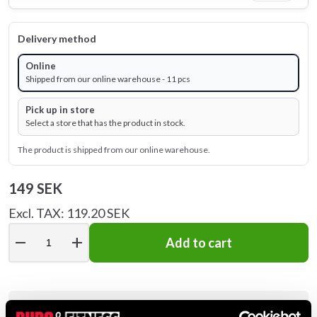
Delivery method
Online
Shipped from our online warehouse - 11 pcs
Pick up in store
Select a store that has the product in stock.
The product is shipped from our online warehouse.
149 SEK
Excl. TAX: 119.20 SEK
remove
add
Add to cart
Product information