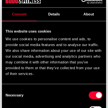
Gymstick MyoFascia dubbel massage-boll:
Consent
Details
About
MyoFascia Doubbleball består av två användbara och
kompakta massage-bollar som används för
både myofasciell frigöring för att utjämna
This website uses cookies
muskelspänningar och släppa sammanbindnande
We use cookies to personalise content and ads, to
vävnader i hela kroppen. Massage-bollen hjälper till
provide social media features and to analyse our traffic.
att rikta små områden och penetrera vävnaden
We also share information about your use of our site with
djupare. Vid regelbunden användning är musklerna
our social media, advertising and analytics partners who
mer avslappnade och rörelser och kroppsställningar
may combine it with other information that you’ve
förbättras. Kan med fördel användas både vid
provided to them or that they’ve collected from your use
förebyggande syfte som vid behandling/återhämtning.
of their services.
Produktegenskaper:
Storlek:
12,5 x 6,3 x 6,3 cm
Vikt:
0,32 kg
Färg:
Röd
Consent
Material:
Silikon
Tips!
På Gymstick's officiella
Necessary
Selection
hemsida hittar du över 500 kostnadsfria
träningsvideos som beskriver hur man använder deras