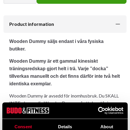
Product information
Wooden Dummy säljs endast i våra fysiska
butiker.
Wooden Dummy är ett gammal kinesiskt
träningsredskap gjort helt i trä. Varje ”docka”
tillverkas manuellt och det finns därför inte två helt
identiska exemplar.
Wooden Dummy är avsedd för inomhusbruk. Du SKALL
INTE placera din Wooden Dummy så att den står i
soljus. Soljus kommer att torka ut träet snabbt och det
kan uppstå stora sprickor. Din Wooden Dummy kommer
att torka och spricka även om du är noga med solljus.
Consent
Details
About