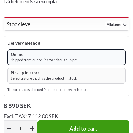
två helt identiska exemplar.
Stock level
Alla lager
Delivery method
Online
Shipped from our online warehouse - 6 pcs
Pick up in store
Select a store that has the product in stock.
The product is shipped from our online warehouse.
8 890 SEK
Excl. TAX: 7 112.00 SEK
remove
add
Add to cart