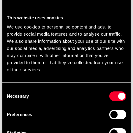
Det dröjer säkert en tid, förmodligen något eller några
år (beroende på hur torrt det är i luften) men du kan
fördröja detta genom att behandla din Wooden Dummy
This website uses cookies
med träolja. Det finns en rad produkter i bygghandeln
We use cookies to personalise content and ads, to
att välja på.
provide social media features and to analyse our traffic.
We also share information about your use of our site with
Det är också olämpligt att förvara din Dummy i en
our social media, advertising and analytics partners who
fuktig lokal. Med små sprickor kan mögel snabbt få
may combine it with other information that you’ve
fäste och växa.
provided to them or that they’ve collected from your use
of their services.
Dummyn är inte avsett för träning med redskap.
Vassa eller hårda föremål är helt olämpliga och skadar
Consent
din Dummy.
Necessary
Selection
När du vill återvinna din Dummy hanteras den som trä
eller brännbart på återvinningsstationen.
Preferences
Vi önskar dig lycka till med träningen!
Statistics