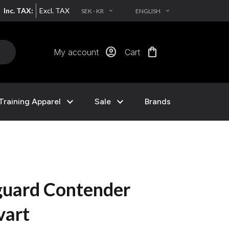
Inc. TAX:
Excl. TAX
SEK - KR
ENGLISH
EXPAND_MORE
EXPAND_MORE
account_circle
shopping_bag
My account
Cart
expand_more
expand_more
Training Apparel
Sale
Brands
uard Contender
vart