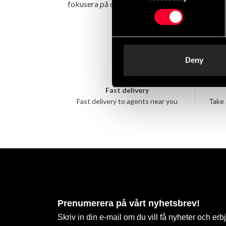
fokusera på din prestation. Venum-detaljerna 
Deny
Fast delivery
Fast delivery to agents near you
Take 
Prenumerera på vårt nyhetsbrev!
Skriv in din e-mail om du vill få nyheter och erb