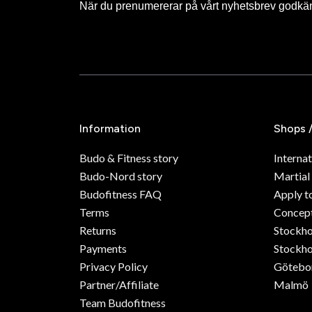
När du prenumererar på vårt nyhetsbrev godkä
Information
Shops 
Budo & Fitness story
Internat
Budo-Nord story
Martial
Budofitness FAQ
Apply t
Terms
Concept
Returns
Stockh
Payments
Stockho
Privacy Policy
Götebo
Partner/Affiliate
Malmö
Team Budofitness