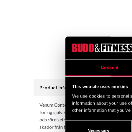
Consent
This website uses cookies
Product information
We use cookies to personalis
information about your use of
Venum Contender-sortimentet av fightingkläde
other information that you’ve
för sig själv kommer din motståndare omedelb
och rörelsefrihet under Jiu-Jitsu-, MMA- och 
Consent
skador från friktion, samtidigt som det främj
Necessary
Selection