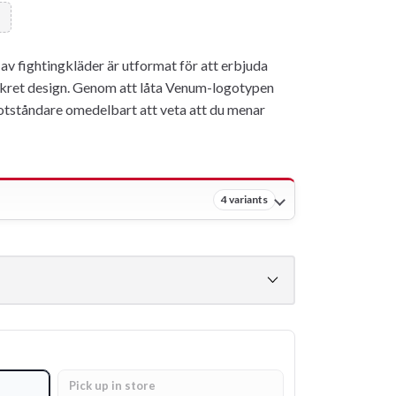
 fightingkläder är utformat för att erbjuda
skret design. Genom att låta Venum-logotypen
motståndare omedelbart att veta att du menar
4 variants
Pick up in store