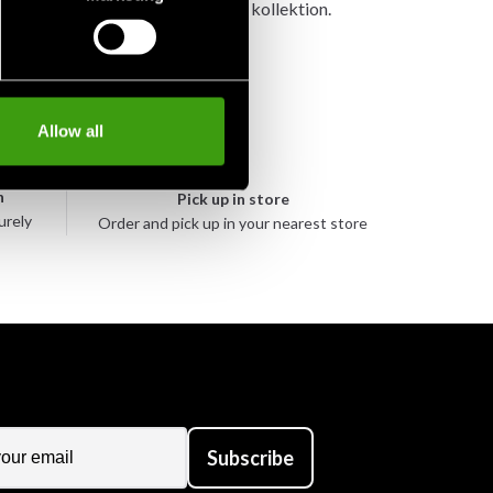
ampshorts eller spats från samma kollektion.
Allow all
n
Pick up in store
urely
Order and pick up in your nearest store
Subscribe