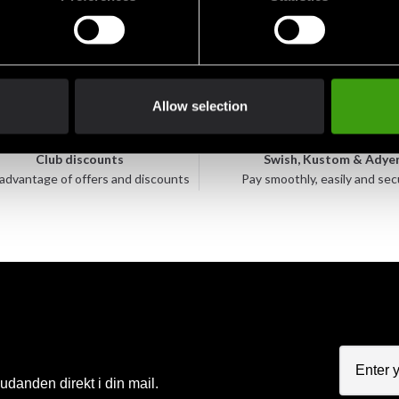
sitter på bröstet i vitt. Matcha detta kortärmade rashguard med k
Allow selection
Club discounts
Swish, Kustom & Adye
advantage of offers and discounts
Pay smoothly, easily and sec
judanden direkt i din mail.