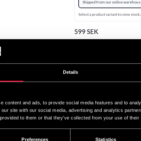
Shipped from our online warehous
Select a product variant to view stock a
599 SEK
Excl. TAX: 479.20 SEK
Quantity
remove
add
Details
e content and ads, to provide social media features and to analy
 our site with our social media, advertising and analytics partn
r är utformat för att erbjuda välgjorda prestandakläder i diskret
 provided to them or that they’ve collected from your use of their
art att veta att du menar allvar. Venum Contender Men's Short Sl
styrketräning. Kompressionstyg med förstärkta sömmar ger en "and
ar muskelåterhämtning. Med sitt silikonmidjeband kommer detta rash
Preferences
Statistics