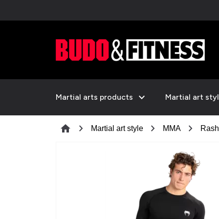
expand_more
Martial arts products
Martial art sty
chevron_right
chevron_right
chevron_right
home
Martial art style
MMA
Rash