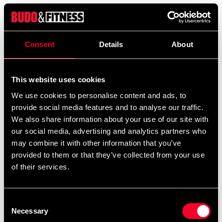
Excl. TAX: 239.20 SEK
Quantity
remove
add
Add to cart
Consent
Details
About
This website uses cookies
Product information
We use cookies to personalise content and ads, to
provide social media features and to analyse our traffic.
We also share information about your use of our site with
Max NextGen Tandskyddet Sisu® är tillverkad av
our social media, advertising and analytics partners who
polymer, biokompatibelt och nedbrytningsbart i
may combine it with other information that you’ve
naturen. Ett mycket komfortabelt tandskydd, extremt
provided to them or that they’ve collected from your use
tunt, som gör det möjligt att både dricka och prata utan
of their services.
att ta ut skyddet.
Consent
Necessary
Tandskyddet anpassas enkelt efter ert behov och kan
Selection