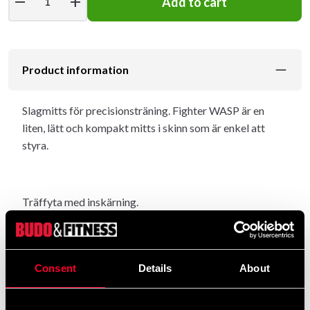
remove
add
Add to cart
Product information
Slagmitts för precisionsträning. Fighter WASP är en
liten, lätt och kompakt mitts i skinn som är enkel att
styra.
Träffyta med inskärning.
Extra stoppning inne i handsken som du "håller i"
Consent
Details
About
tillsammans med remmen över handleden gör mittsen
stabil och den hålls på plats i alla lägen.