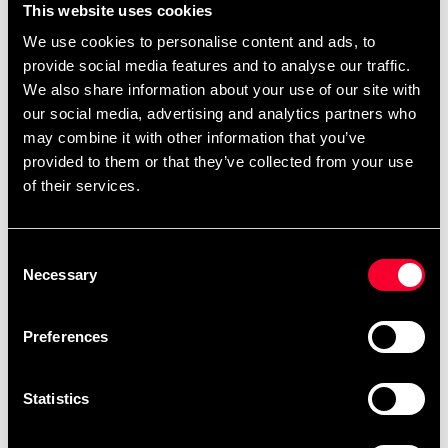
This website uses cookies
We use cookies to personalise content and ads, to
Säljes parvis.
provide social media features and to analyse our traffic.
We also share information about your use of our site with
our social media, advertising and analytics partners who
may combine it with other information that you’ve
Mittsen är liten och passar bra när man har lite mindre
provided to them or that they’ve collected from your use
händer.
of their services.
Mått ca. 20 cm x 14 cm x 3 cm. Vikt ca. 156 gr/st.
Consent
Necessary
Selection
Detailed information
Preferences
Statistics
Recommended products