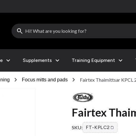
search
expand_more
expand_more
expand_more
le
Supplements
Training Equipment
chevron_right
chevron_right
Fairtex Thaimittsar KPCL 
ining
Focus mitts and pads
Fairtex Thai
SKU:
FT-KPLC2