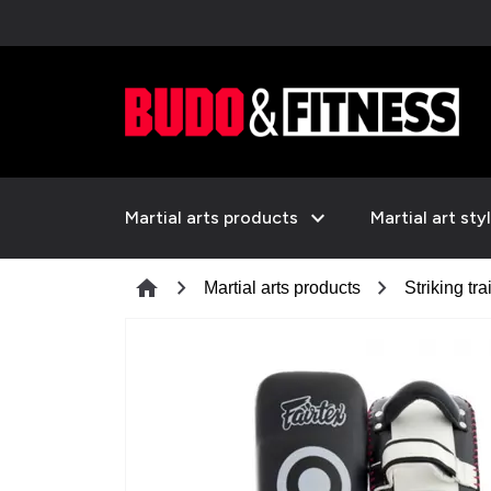
expand_more
Martial arts products
Martial art sty
chevron_right
chevron_right
home
Martial arts products
Striking tra