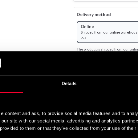
Delivery method
Online
Shipped from our online warehouse
pcs
The product is shipped from our onl
1 990 SEK
Excl. TAX: 1 592.00 SEK
Details
remove
add
e content and ads, to provide social media features and to analy
 our site with our social media, advertising and analytics partn
 provided to them or that they’ve collected from your use of their
att hålla och med ergonomisk passform. Mjuka och flexibla straps 