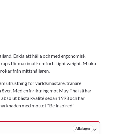
ailand. Enkla att hålla och med ergonomisk
traps för maximal komfort. Light weight. Mjuka
rokar från mittshållaren.
ram utrustning för världsmästare, tränare,
n över. Med en inriktning mot Muy Thai så har
v absolut bästa kvalité sedan 1993 och har
 marknaden med mottot “Be Inspired”
Alla lager