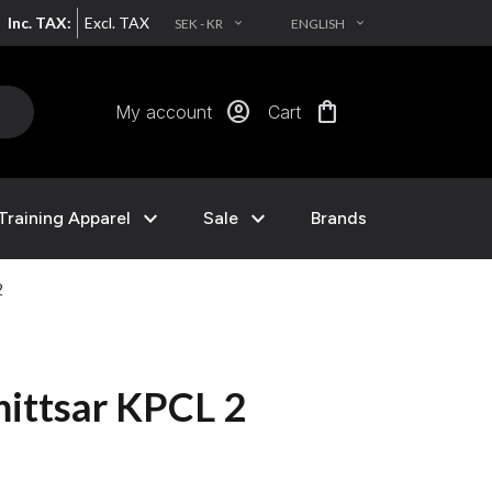
Inc. TAX:
Excl. TAX
SEK - KR
ENGLISH
EXPAND_MORE
EXPAND_MORE
account_circle
shopping_bag
My account
Cart
expand_more
expand_more
Training Apparel
Sale
Brands
2
mittsar KPCL 2