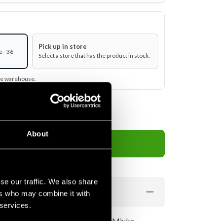
Pick up in store
 - 36
Select a store that has the product in stock.
ine warehouse.
About
Add to cart
se our traffic. We also share
ers who may combine it with
 services.
för maximal komfort. Light weight. Mjuka