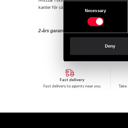
Consent
kanter för säkrare jabbar och krokar från mitt
Necessary
Selection
2-års garanti! Säljes parvis.
Deny
Fast delivery
Fast delivery to agents near you
Take 