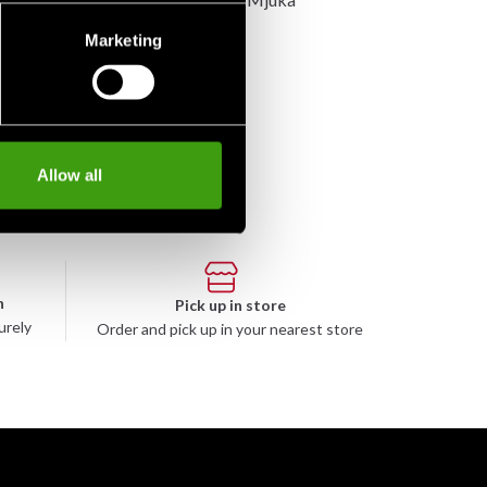
Marketing
Allow all
n
Pick up in store
urely
Order and pick up in your nearest store