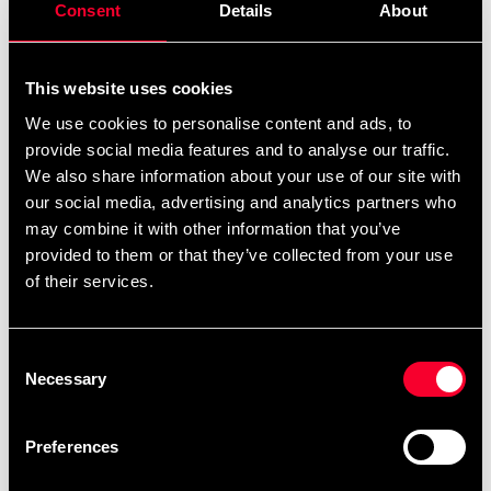
Product information
Consent
Details
About
CFSG är en helt ny typ av redskap som kombinerar
This website uses cookies
effektiv arm & benträning på ett underhållande och
We use cookies to personalise content and ads, to
effektivt sätt.
provide social media features and to analyse our traffic.
Maskinen har justerbar steglängd (26-76 cm) och
We also share information about your use of our site with
passar därför alla former av träning.
our social media, advertising and analytics partners who
CFSG är utrustad med nio olika program som kan ställas
may combine it with other information that you’ve
i 24 nivåer (ex.fettförbränning, intervall, backe,
provided to them or that they’ve collected from your use
pulskontroll mm). Pulsprogrammet styrs av två handtag.
of their services.
Maskinen har även mottagare för extern pulsmätning,
(pulsband ingår ej). Maxmotstånd är hela 250 watt.
Detta är en fullt kommersiell maskin gjord för hårda tag
Consent
under många år. Maskinen är självgenererande och
Necessary
Selection
behöver därför ingen extern strömkälla.
Max.användarvikt är 180kg.
Preferences
Golvytan som krävs är 211 x 101 cm.