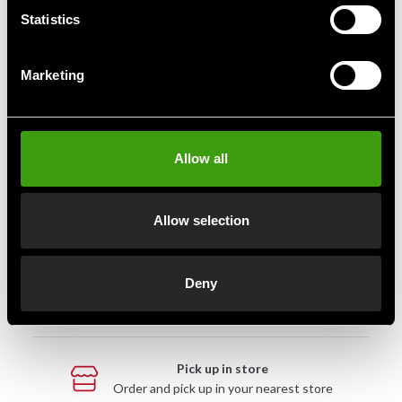
Statistics
Marketing
Fast delivery
Fast delivery to agents near you
Allow all
Club discounts
Allow selection
Take advantage of offers and discounts
Deny
Swish, Kustom & Adyen
Pay smoothly, easily and securely
Pick up in store
Order and pick up in your nearest store