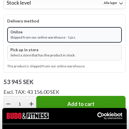
Stock level
Alla lager
Delivery method
Online
Shipped from our online warehouse - 1 pcs
Pick up in store
Select a store that has the product in stock.
The product is shipped from our online warehouse.
53 945 SEK
Excl. TAX: 43 156.00 SEK
remove
add
Add to cart