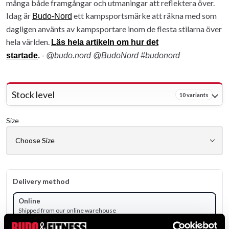
många både framgångar och utmaningar att reflektera över.
Idag är
ett kampsportsmärke att räkna med som
Budo-Nord
dagligen använts av kampsportare inom de flesta stilarna över
hela världen.
Läs hela artikeln om hur det
-
startade
.
@budo.nord @BudoNord #budonord
Stock level
10 variants
Size
Delivery method
Online
Shipped from our online warehouse