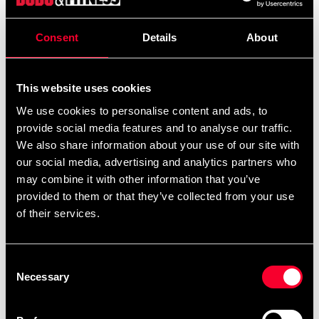
Pick up in store
Select a store that has the product in stock.
Consent
Details
About
Select a product variant to view stock availability.
365 SEK
This website uses cookies
Excl. TAX: 292.00 SEK
We use cookies to personalise content and ads, to
Quantity
provide social media features and to analyse our traffic.
We also share information about your use of our site with
remove
add
Add to cart
our social media, advertising and analytics partners who
may combine it with other information that you’ve
provided to them or that they’ve collected from your use
of their services.
Product information
Consent
Traditionell toffel som vanligen bärs från
Necessary
Selection
omklädningsrummet fram till mattan.
Kvalitetstoffla med gjuten sula i två delar.