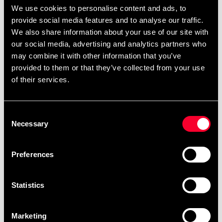
10-pack med Rund Bo stav med en diameter på ca 3 cm i
We use cookies to personalise content and ads, to
mitten och ca 2 cm längst ut.
provide social media features and to analyse our traffic.
We also share information about your use of our site with
Längd ca 152 cm och lätt att korta om man vill det.
our social media, advertising and analytics partners who
may combine it with other information that you’ve
Tillverkad av bokträ i röd nyans och med hög finish.
provided to them or that they’ve collected from your use
of their services.
Vikten är något lägre än motsvarande stav i ek.
Konade ändar för ökad hastighet.
Consent
Necessary
Selection
Nya Kobudoredskap av bokträ
Preferences
Vi har valt att ersätta ek med bok för att det för
närvarande råder brist på ek. Bokträ är också ett hårt
Statistics
träslag och fungerar utmärkt i träningssammanhang.
Marketing