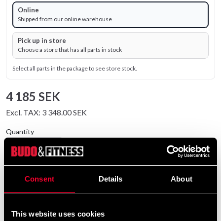
Online
Shipped from our online warehouse
Pick up in store
Choose a store that has all parts in stock
Select all parts in the package to see store stock.
4 185 SEK
Excl. TAX: 3 348.00 SEK
Quantity
remove
add
Lägg till i varukorgen
Consent
Details
About
Product information
This website uses cookies