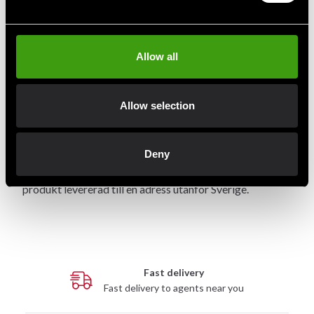
Skrymmande
Denna bo stav överskrider fraktbolagens standardgräns
för längd vilket gör att den blir väldigt dyr att frakta och
Allow all
det är väldigt stor risk att den även blir skadad vid
leveransen. Du kan köpa den per st över disk i någon av
Allow selection
våra butiker.
På grund av storlek och/eller vikt kan vi inte via
webbshopen leverera denna produkt till adresser
Deny
utanför Sverige. Kontakta oss om du vill ha denna
produkt levererad till en adress utanför Sverige.
Fast delivery
Fast delivery to agents near you