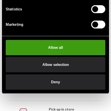
kardborreknäppning. Ger bra stöd och nästan samma
Statistics
känsla som snörningshandskar.
Marketing
Fast delivery
Fast delivery to agents near you
Allow all
Club discounts
Allow selection
Take advantage of offers and discounts
Deny
Swish, Kustom & Adyen
Pay smoothly, easily and securely
Pick up in store