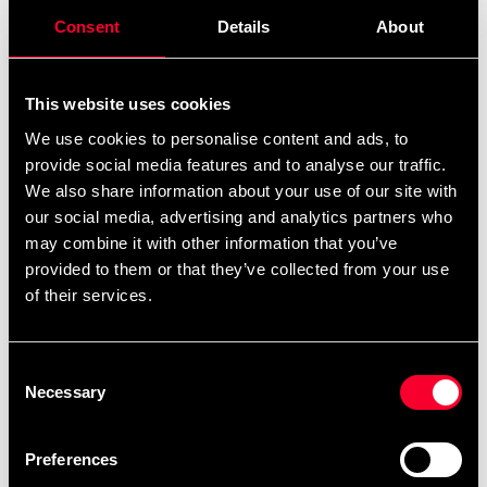
Select a product variant to view stock availability.
Consent
Details
About
1 590 SEK
1 975 SEK
Excl. TAX: 1 272.00 SEK
This website uses cookies
Quantity
We use cookies to personalise content and ads, to
provide social media features and to analyse our traffic.
remove
add
Add to cart
We also share information about your use of our site with
our social media, advertising and analytics partners who
may combine it with other information that you’ve
provided to them or that they’ve collected from your use
Product information
of their services.
Pro Range V10 är en kvalitetshandske gjord för eliten.
Tillverkade av skinn i högsta kvalitet, handgjorda av
Consent
Necessary
Selection
skickliga hantverkare i Thailand och med stoppning av
flera lager skum. Padding även i handflatan och fastsydd
tumme. Innerfoder i material som torkar snabbt. Bred
Preferences
handledsrem som löper i ögla och stängs med