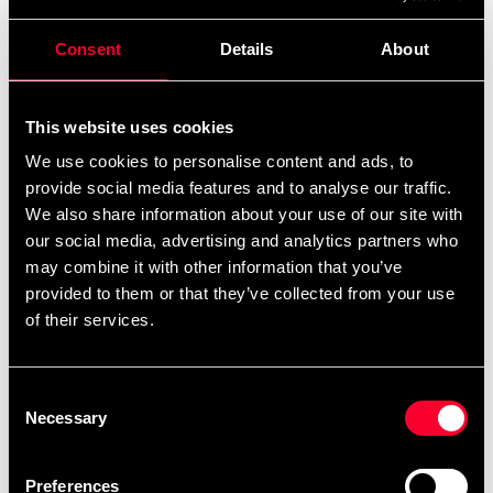
Choose a store that has all parts in stock
Select all parts in the package to see store stock.
Consent
Details
About
3 791 SEK
This website uses cookies
Excl. TAX: 3 032.40 SEK
We use cookies to personalise content and ads, to
Quantity
provide social media features and to analyse our traffic.
We also share information about your use of our site with
remove
add
Lägg till i varukorgen
our social media, advertising and analytics partners who
may combine it with other information that you’ve
provided to them or that they’ve collected from your use
of their services.
Product information
Consent
Bo stav konade ändar vitek 10-pack ca 180cm lång.
Necessary
Selection
Denna bo stav överskrider fraktbolagens standardgräns
för längd vilket gör att den blir väldigt dyr att frakta och
Preferences