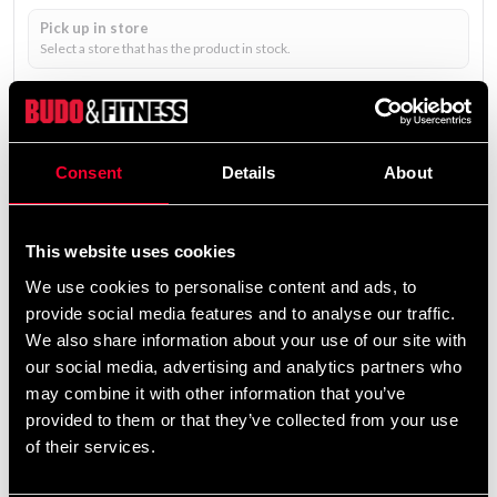
Pick up in store
Select a store that has the product in stock.
Select a product variant to view stock availability.
1 190 SEK
1 490 SEK
Consent
Details
About
Excl. TAX: 952.00 SEK
Quantity
remove
add
This website uses cookies
Add to cart
We use cookies to personalise content and ads, to
provide social media features and to analyse our traffic.
We also share information about your use of our site with
Product information
our social media, advertising and analytics partners who
may combine it with other information that you’ve
provided to them or that they’ve collected from your use
Adidas är ett av världens största varumärken som
of their services.
tillverkar träningsprodukter för en rad olika sporter och
har sina rötter i Tyskland redan 1948. Adidas har under